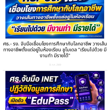
ศธ.- รง. จับมือเชื่อมโยงการศึกษากับโลกอาชีพ วางเส้น
ทางอาชีพตั้งแต่อยู่ในห้องเรียน ชูโมเดล "เรียนไปด้วย มี
งานทำ มีรายได้"
31 ก.ค. 2569