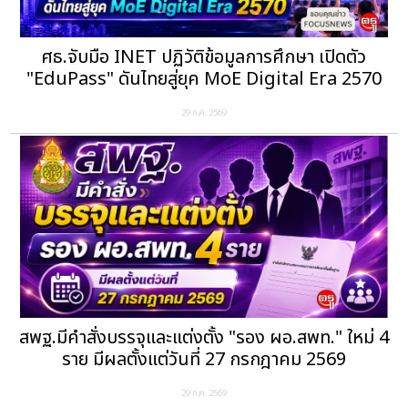
ศธ.จับมือ INET ปฏิวัติข้อมูลการศึกษา เปิดตัว
"EduPass" ดันไทยสู่ยุค MoE Digital Era 2570
29 ก.ค. 2569
สพฐ.มีคำสั่งบรรจุและแต่งตั้ง "รอง ผอ.สพท." ใหม่ 4
ราย มีผลตั้งแต่วันที่ 27 กรกฎาคม 2569
29 ก.ค. 2569