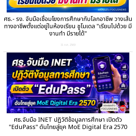
ศธ.- รง. จับมือเชื่อมโยงการศึกษากับโลกอาชีพ วางเส้น
ทางอาชีพตั้งแต่อยู่ในห้องเรียน ชูโมเดล "เรียนไปด้วย มี
งานทำ มีรายได้"
31 ก.ค. 2569
ศธ.จับมือ INET ปฏิวัติข้อมูลการศึกษา เปิดตัว
"EduPass" ดันไทยสู่ยุค MoE Digital Era 2570