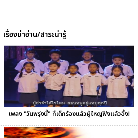
เรื่องน่าอ่าน/สาระน่ารู้
เพลง "วันพรุ่งนี้" ที่เด็กร้องแล้วผู้ใหญ่ฟังแล้วอึ้ง!