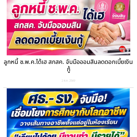
ลูกหนี้ ช.พ.ค.ได้เฮ สกสค. จับมือออมสินลดดอกเบี้ยเงิน
กู้
2 ส.ค. 2569