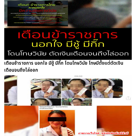
เตือนข้าราชการ นอกใจ มีชู้ มีกิ๊ก โดนโทษวินัย โทษมีตั้งแต่ตัดเงิน
เดือนจนถึงไล่ออก