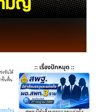
:: เรื่องปักหมุด ::
่งขันได้
ขั้นพื้น
ารพลเรือน
สพฐ.มีคำสั่งบรรจุและแต่งตั้ง