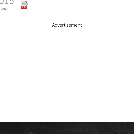
,015
iews
Advertisement