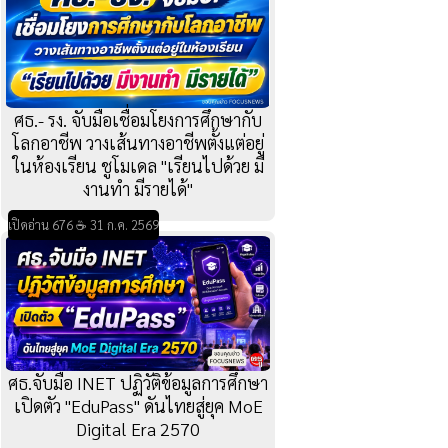
ศธ.- รง. จับมือเชื่อมโยงการศึกษากับ
โลกอาชีพ วางเส้นทางอาชีพตั้งแต่อยู่
ในห้องเรียน ชูโมเดล "เรียนไปด้วย มี
งานทำ มีรายได้"
เปิดอ่าน 676 ☕ 31 ก.ค. 2569
ศธ.จับมือ INET ปฏิวัติข้อมูลการศึกษา
เปิดตัว "EduPass" ดันไทยสู่ยุค MoE
Digital Era 2570