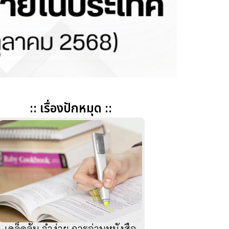
:: เรื่องปักหมุด ::
เคล็ดลับ จำง่าย การอ่านหนังสือ