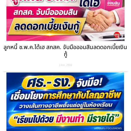
ลูกหนี้ ช.พ.ค.ได้เฮ สกสค. จับมือออมสินลดดอกเบี้ยเงิน
กู้
2 ส.ค. 2569