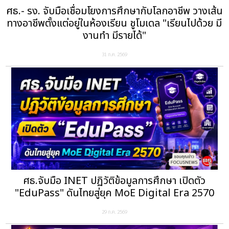
ศธ.- รง. จับมือเชื่อมโยงการศึกษากับโลกอาชีพ วางเส้น
ทางอาชีพตั้งแต่อยู่ในห้องเรียน ชูโมเดล "เรียนไปด้วย มี
งานทำ มีรายได้"
31 ก.ค. 2569
ศธ.จับมือ INET ปฏิวัติข้อมูลการศึกษา เปิดตัว
"EduPass" ดันไทยสู่ยุค MoE Digital Era 2570
29 ก.ค. 2569