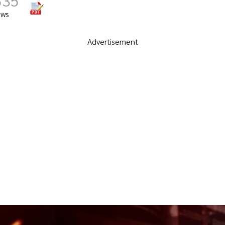
635
ews
Advertisement