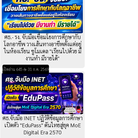
ศธ.- รง. จับมือเชื่อมโยงการศึกษากับ
โลกอาชีพ วางเส้นทางอาชีพตั้งแต่อยู่
ในห้องเรียน ชูโมเดล "เรียนไปด้วย มี
งานทำ มีรายได้"
เปิดอ่าน 645 ☕ 31 ก.ค. 2569
ศธ.จับมือ INET ปฏิวัติข้อมูลการศึกษา
เปิดตัว "EduPass" ดันไทยสู่ยุค MoE
Digital Era 2570