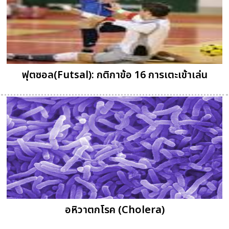
ฟุตซอล(Futsal): กติกาข้อ 16 การเตะเข้าเล่น
อหิวาตกโรค (Cholera)