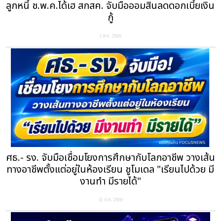
ลูกหนี้ ช.พ.ค.ได้เฮ สกสค. จับมือออมสินลดดอกเบี้ยเงิน
กู้
2 ส.ค. 2569
ศธ.- รง. จับมือเชื่อมโยงการศึกษากับโลกอาชีพ วางเส้น
ทางอาชีพตั้งแต่อยู่ในห้องเรียน ชูโมเดล "เรียนไปด้วย มี
งานทำ มีรายได้"
31 ก.ค. 2569