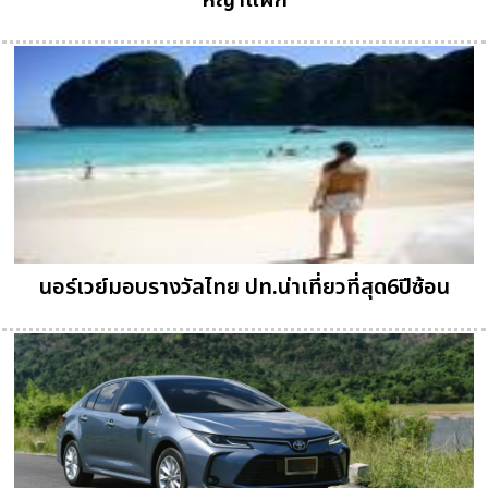
หญ้าแฝก
นอร์เวย์มอบรางวัลไทย ปท.น่าเที่ยวที่สุด6ปีซ้อน