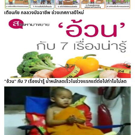
เตือนภัย กลลวงมิจฉาชีพ ช่วงเทศกาลปีใหม่
"อ้วน" กับ 7 เรื่องน่ารู้ น้ำหนักลดเร็วในช่วงแรกแต่ต่อไปทำไมไม่ลด