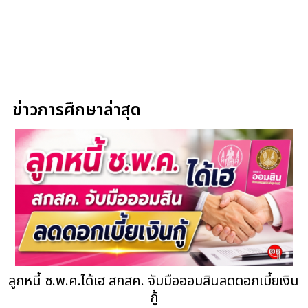
ข่าวการศึกษาล่าสุด
ลูกหนี้ ช.พ.ค.ได้เฮ สกสค. จับมือออมสินลดดอกเบี้ยเงิน
กู้