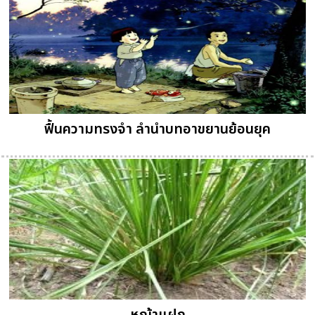
ฟื้นความทรงจำ ลำนำบทอาขยานย้อนยุค