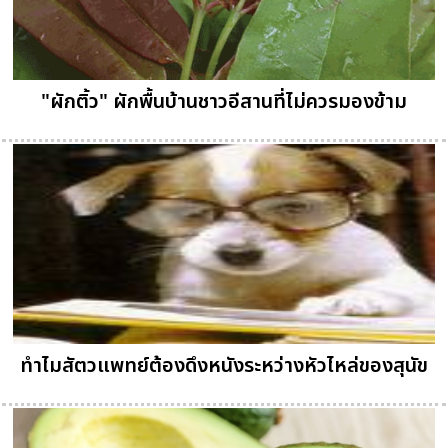
"ผักติ้ว" ผักพื้นบ้านชาวอีสานที่ไม่ควรมองข้าม
ทำไมสัตวแพทย์ต้องดึงหนังระหว่างหัวไหล่ของสุนัข