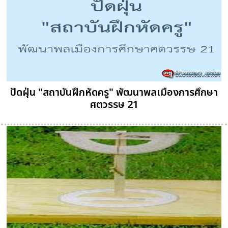
ปัดฝุ่น "สถาบันฝึกหัดครู" พัฒนาพลเมืองการศึกษา
ศตวรรษ 21