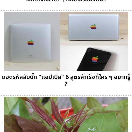
ถอดรหัสลับบิ๊ก "แอปเปิล" 6 สูตรสำเร็จที่ใคร ๆ อยากรู้
?