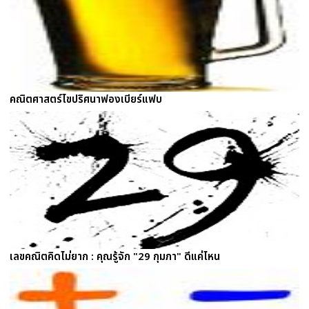
คณิตศาสตร์ไขปริศนาฟองเบียร์แฟบ
เลขคณิตคิดไม่ยาก : คุณรู้จัก "29 กุมภา" ดีแค่ไหน