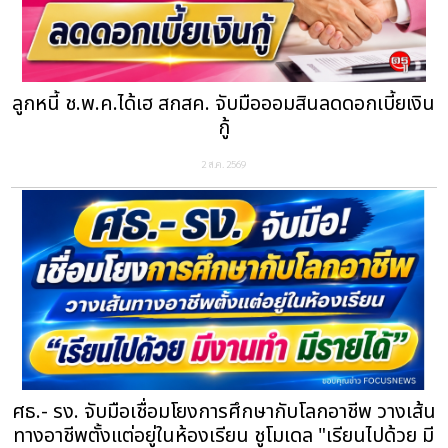
ลูกหนี้ ช.พ.ค.ได้เฮ สกสค. จับมือออมสินลดดอกเบี้ยเงิน
กู้
2 ส.ค. 2569
ศธ.- รง. จับมือเชื่อมโยงการศึกษากับโลกอาชีพ วางเส้น
ทางอาชีพตั้งแต่อยู่ในห้องเรียน ชูโมเดล "เรียนไปด้วย มี