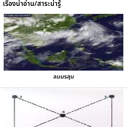
เรื่องน่าอ่าน/สาระน่ารู้
ลมมรสุม