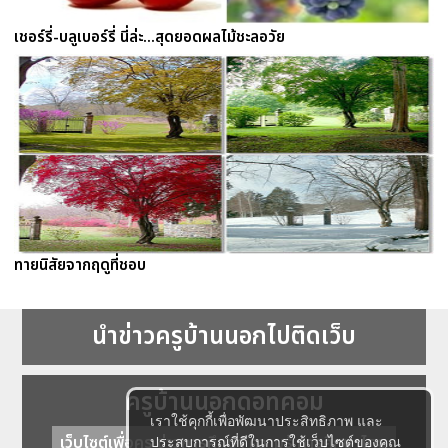
เชอร์รี่-บลูเบอร์รี่ นี่ล่ะ...สุดยอดผลไม้ชะลอวัย
ทายนิสัยจากฤดูที่ชอบ
นำข่าวครูบ้านนอกไปติดเว็บ
ครูบ้านนอกดอทคอม
เราใช้คุกกี้เพื่อพัฒนาประสิทธิภาพ และ
เว็บไซต์เพื่อครู ข่าวการศึกษา ความรู้ การศึกษาไทย
ประสบการณ์ที่ดีในการใช้เว็บไซต์ของคุณ