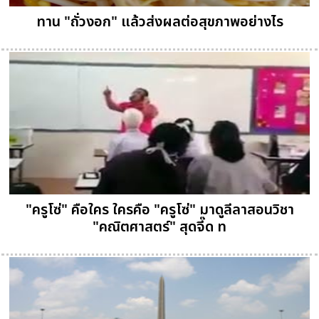
ทาน "ถั่วงอก" แล้วส่งผลต่อสุขภาพอย่างไร
"ครูโซ่" คือใคร ใครคือ "ครูโซ่" มาดูลีลาสอนวิชา
"คณิตศาสตร์" สุดจี๊ด ท