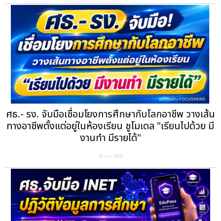
ศธ.- รง. จับมือเชื่อมโยงการศึกษากับโลกอาชีพ วางเส้น
ทางอาชีพตั้งแต่อยู่ในห้องเรียน ชูโมเดล "เรียนไปด้วย มี
งานทำ มีรายได้"
31 ก.ค. 2569