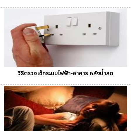
วิธีตรวจเช็คระบบไฟฟ้า-อาคาร หลังน้ำลด