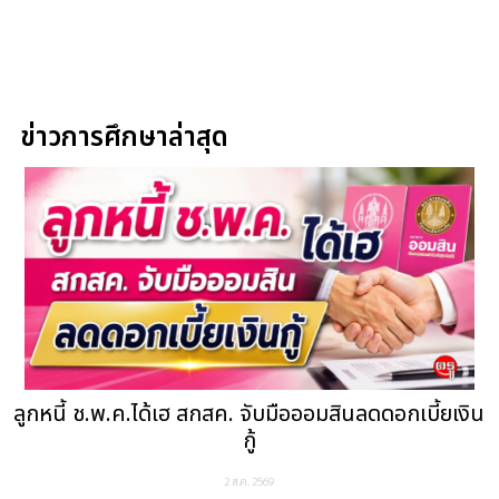
ข่าวการศึกษาล่าสุด
ลูกหนี้ ช.พ.ค.ได้เฮ สกสค. จับมือออมสินลดดอกเบี้ยเงิน
กู้
2 ส.ค. 2569