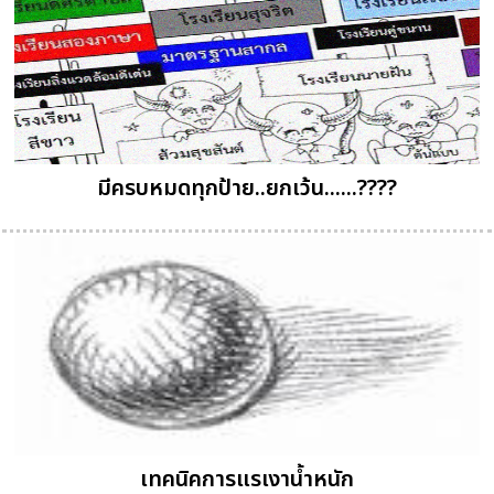
มีครบหมดทุกป้าย..ยกเว้น......????
เทคนิคการแรเงาน้ำหนัก