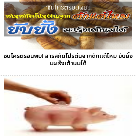
ซินโครตรอนพบ! สารสกัดโปรตีนจากดักแด้ไหม ยับยั้ง
มะเร็งเต้านมได้