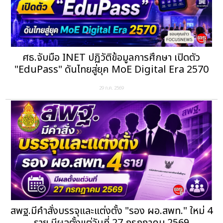
ศธ.จับมือ INET ปฏิวัติข้อมูลการศึกษา เปิดตัว
"EduPass" ดันไทยสู่ยุค MoE Digital Era 2570
29 ก.ค. 2569
สพฐ.มีคำสั่งบรรจุและแต่งตั้ง "รอง ผอ.สพท." ใหม่ 4