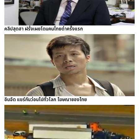
คลิปสุดฮา ฝรั่งเผยโดนคนไทยด่าครั้งแรก
อินจัด แชร์กันว่อนไปทั่วโลก โฆษณาของไทย