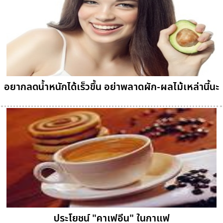
อยากลดน้ำหนักได้เร็วขึ้น อย่าพลาดผัก-ผลไม้เหล่านี้นะ
ประโยชน์ "คาเฟอีน" ในกาแฟ