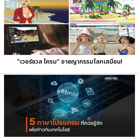
"เวอร์ชวล ไครม" อาชญากรรมโลกเสมือน!