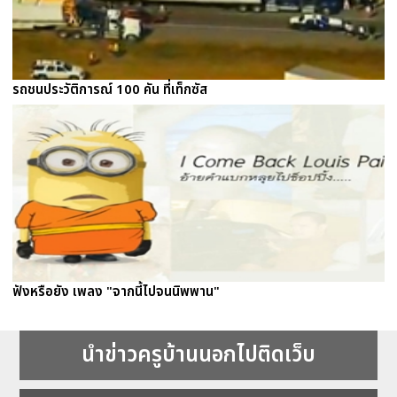
รถชนประวัติการณ์ 100 คัน ที่เท็กซัส
ฟังหรือยัง เพลง "จากนี้ไปจนนิพพาน"
นำข่าวครูบ้านนอกไปติดเว็บ