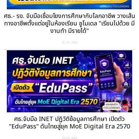
ศธ.- รง. จับมือเชื่อมโยงการศึกษากับโลกอาชีพ วางเส้น
ทางอาชีพตั้งแต่อยู่ในห้องเรียน ชูโมเดล "เรียนไปด้วย มี
งานทำ มีรายได้"
31 ก.ค. 2569
ศธ.จับมือ INET ปฏิวัติข้อมูลการศึกษา เปิดตัว
"EduPass" ดันไทยสู่ยุค MoE Digital Era 2570
29 ก.ค. 2569