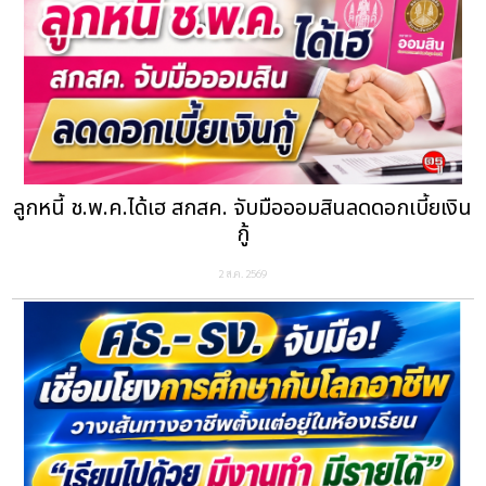
ลูกหนี้ ช.พ.ค.ได้เฮ สกสค. จับมือออมสินลดดอกเบี้ยเงิน
กู้
2 ส.ค. 2569