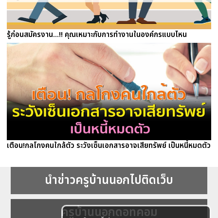
รู้ก่อนสมัครงาน...!! คุณเหมาะกับการทำงานในองค์กรแบบไหน
เตือน!กลโกงคนใกล้ตัว ระวังเซ็นเอกสารอาจเสียทรัพย์ เป็นหนี้หมดตัว
นำข่าวครูบ้านนอกไปติดเว็บ
ครูบ้านนอกดอทคอม