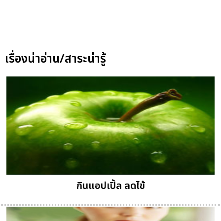
เรื่องน่าอ่าน/สาระน่ารู้
กินแอปเปิ้ล ลดไข้