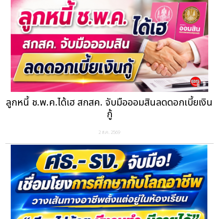
ลูกหนี้ ช.พ.ค.ได้เฮ สกสค. จับมือออมสินลดดอกเบี้ยเงิน
กู้
2 ส.ค. 2569