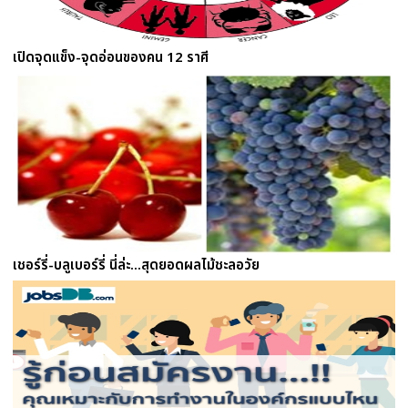
เปิดจุดแข็ง-จุดอ่อนของคน 12 ราศี
เชอร์รี่-บลูเบอร์รี่ นี่ล่ะ...สุดยอดผลไม้ชะลอวัย