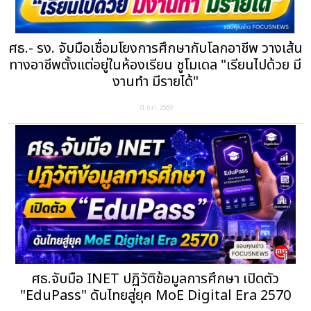
ศธ.- รง. จับมือเชื่อมโยงการศึกษากับโลกอาชีพ วางเส้น
ทางอาชีพตั้งแต่อยู่ในห้องเรียน ชูโมเดล "เรียนไปด้วย มี
งานทำ มีรายได้"
31 ก.ค. 2569
ศธ.จับมือ INET ปฏิวัติข้อมูลการศึกษา เปิดตัว
"EduPass" ดันไทยสู่ยุค MoE Digital Era 2570