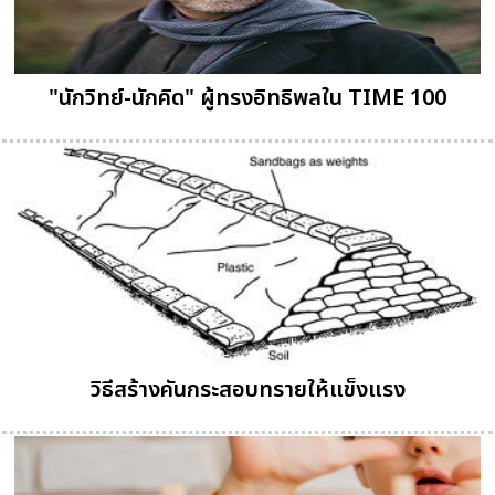
"นักวิทย์-นักคิด" ผู้ทรงอิทธิพลใน TIME 100
วิธีสร้างคันกระสอบทรายให้แข็งแรง