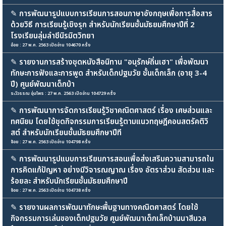
✎
การพัฒนารูปแบบการเรียนการสอนภาษาอังกฤษเพื่อการสื่อสาร
ด้วยวิธี การเรียนรู้เชิงรุก สำหรับนักเรียนชั้นมัธยมศึกษาปีที่ 2
โรงเรียนลุ่มลำชีนิรมิตวิทยา
อ๋อย : 27 พ.ค. 2563 เปิดอ่าน 104670 ครั้ง
✎
รายงานการสร้างชุดหนังสือนิทาน "อนุรักษ์ถิ่นเฮา" เพื่อพัฒนา
ทักษะการฟังและการพูด สำหรับเด็กปฐมวัย ชั้นเด็กเล็ก (อายุ 3-4
ปี) ศูนย์พัฒนาเด็กบ้า
ระวิวรรณ อุ่นไพร : 27 พ.ค. 2563 เปิดอ่าน 104729 ครั้ง
✎
การพัฒนาการจัดการเรียนรู้วิชาคณิตศาสตร์ เรื่อง เศษส่วนและ
ทศนิยม โดยใช้ชุดกิจกรรมการเรียนรู้ตามแนวทฤษฎีคอนสตรัคติวิ
สต์ สำหรับนักเรียนชั้นมัธยมศึกษาปีที
จ้อย : 27 พ.ค. 2563 เปิดอ่าน 104798 ครั้ง
✎
การพัฒนารูปแบบการเรียนการสอนเพื่อส่งเสริมความสามารถใน
การคิดแก้ปัญหา อย่างมีวิจารณญาณ เรื่อง อัตราส่วน สัดส่วน และ
ร้อยละ สำหรับนักเรียนชั้นมัธยมศึกษาปี
จ้อย : 27 พ.ค. 2563 เปิดอ่าน 104738 ครั้ง
✎
รายงานผลการพัฒนาทักษะพื้นฐานทางคณิตศาสตร์ โดยใช้
กิจกรรมการเล่นของเด็กปฐมวัย ศูนย์พัฒนาเด็กเล็กบ้านนาสีนวล