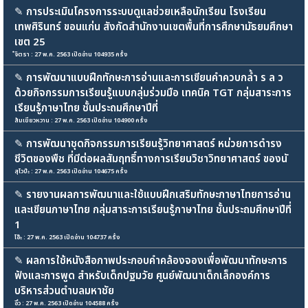
✎
การประเมินโครงการระบบดูแลช่วยเหลือนักเรียน โรงเรียน
เทพศิรินทร์ ขอนแก่น สังกัดสำนักงานเขตพื้นที่การศึกษามัธยมศึกษา
เขต 25
๋จิตรา : 27 พ.ค. 2563 เปิดอ่าน 104935 ครั้ง
✎
การพัฒนาแบบฝึกทักษะการอ่านและการเขียนคำควบกล้ำ ร ล ว
ด้วยกิจกรรมการเรียนรู้แบบกลุ่มร่วมมือ เทคนิค TGT กลุ่มสาระการ
เรียนรู้ภาษาไทย ชั้นประถมศึกษาปีที่
ส้มเขียวหวาน : 27 พ.ค. 2563 เปิดอ่าน 104900 ครั้ง
✎
การพัฒนาชุดกิจกรรมการเรียนรู้วิทยาศาสตร์ หน่วยการดำรง
ชีวิตของพืช ที่มีต่อผลสัมฤทธิ์ทางการเรียนวิชาวิทยาศาสตร์ ของนั
สุไวบ๊ะ : 27 พ.ค. 2563 เปิดอ่าน 104675 ครั้ง
✎
รายงานผลการพัฒนาและใช้แบบฝึกเสริมทักษะภาษาไทยการอ่าน
และเขียนภาษาไทย กลุ่มสาระการเรียนรู้ภาษาไทย ชั้นประถมศึกษาปีที่
1
โอ๊ะ : 27 พ.ค. 2563 เปิดอ่าน 104737 ครั้ง
✎
ผลการใช้หนังสือภาพประกอบคำคล้องจองเพื่อพัฒนาทักษะการ
ฟังและการพูด สำหรับเด็กปฐมวัย ศูนย์พัฒนาเด็กเล็กองค์การ
บริหารส่วนตำบลมหาชัย
อิ๋ว : 27 พ.ค. 2563 เปิดอ่าน 104588 ครั้ง