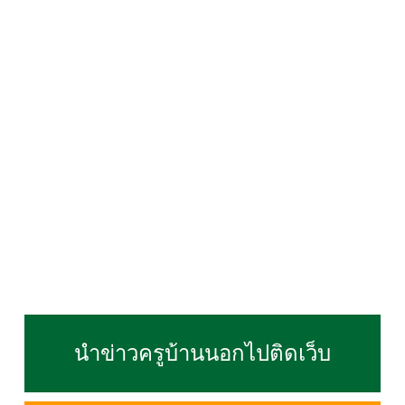
นำข่าวครูบ้านนอกไปติดเว็บ