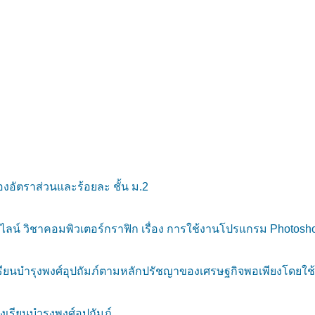
่องอัตราส่วนและร้อยละ ชั้น ม.2
์ วิชาคอมพิวเตอร์กราฟิก เรื่อง การใช้งานโปรแกรม Photosh
นบำรุงพงศ์อุปถัมภ์ตามหลักปรัชญาของเศรษฐกิจพอเพียงโดยใช้
รียนบำรุงพงศ์อุปถัมภ์