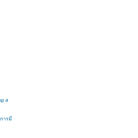
op ส
การมี