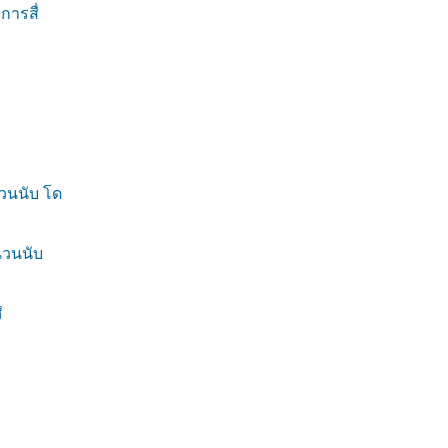
ารสื่
วนนับ โด
นวนนับ
ึ