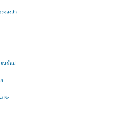
้องจองสำ
ยนชั้นป
ีย
้นประ