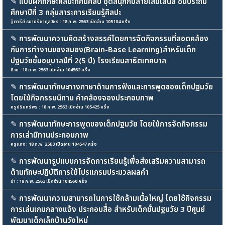
✎
แบบฝึกทักษะศิลปะทัศนศิลป์ ชุดสนุกกับลายเส้นเล่นสี ชั้นประถม
ศึกษาปีที่ 3 กลุ่มสาระการเรียนรู้ศิลปะ
ฐิตารีย์ ธนาปรีชากุลวัชร : 18 ก.พ. 2563 เปิดอ่าน 105104 ครั้ง
✎
การพัฒนาความคิดสร้างสรรค์โดยการจัดกิจกรรมที่สอดคล้อง
กับการทำงานของสมอง(Brain-Base Learning)สำหรับเด็ก
ปฐมวัยชั้นอนุบาลปีที่ 2(5 ปี) โรงเรียนสาธิตเทศบาล
ก๊วย : 18 ก.พ. 2563 เปิดอ่าน 104562 ครั้ง
✎
การพัฒนาทักษะทางภาษาด้านการฟังและการพูดของเด็กปฐมวัย
โดยใช้กิจกรรมนิทาน คำคล้องจองประกอบภาพ
ครูปรินทร์พร : 18 ก.พ. 2563 เปิดอ่าน 105425 ครั้ง
✎
การพัฒนาทักษะการพูดของเด็กปฐมวัย โดยใช้การจัดกิจกรรม
การเล่านิทานประกอบภาพ
ครูแดง : 18 ก.พ. 2563 เปิดอ่าน 104547 ครั้ง
✎
การพัฒนารูปแบบการจัดการเรียนรู้เพื่อส่งเสริมความสามารถ
ด้านทักษะปฏิบัติการใช้โปรแกรมประมวลผลคำ
ปา : 18 ก.พ. 2563 เปิดอ่าน 104560 ครั้ง
✎
การพัฒนาความสามารถในการใช้กล้ามเนื้อใหญ่ โดยใช้กิจกรรม
การเล่นเกมกลางแจ้ง ประกอบสื่อ สำหรับเด็กชั้นปฐมวัย 3 ปีศูนย์
พัฒนาเด็กเล็กบ้านวังใหม่