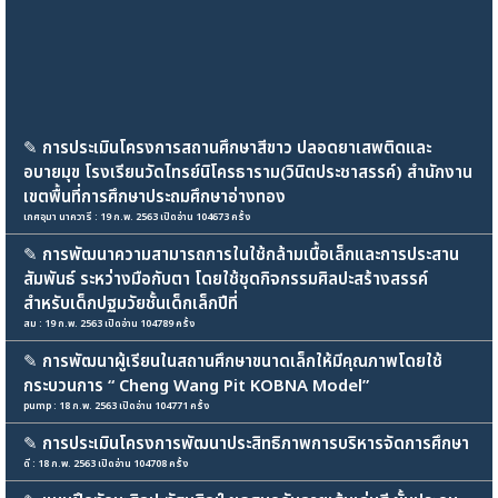
✎
การประเมินโครงการสถานศึกษาสีขาว ปลอดยาเสพติดและ
อบายมุข โรงเรียนวัดไทรย์นิโครธาราม(วินิตประชาสรรค์) สำนักงาน
เขตพื้นที่การศึกษาประถมศึกษาอ่างทอง
เกศอุมา นาควารี : 19 ก.พ. 2563 เปิดอ่าน 104673 ครั้ง
✎
การพัฒนาความสามารถการในใช้กล้ามเนื้อเล็กและการประสาน
สัมพันธ์ ระหว่างมือกับตา โดยใช้ชุดกิจกรรมศิลปะสร้างสรรค์
สำหรับเด็กปฐมวัยชั้นเด็กเล็กปีที่
สม : 19 ก.พ. 2563 เปิดอ่าน 104789 ครั้ง
✎
การพัฒนาผู้เรียนในสถานศึกษาขนาดเล็กให้มีคุณภาพโดยใช้
กระบวนการ “ Cheng Wang Pit KOBNA Model”
pump : 18 ก.พ. 2563 เปิดอ่าน 104771 ครั้ง
✎
การประเมินโครงการพัฒนาประสิทธิภาพการบริหารจัดการศึกษา
ดี : 18 ก.พ. 2563 เปิดอ่าน 104708 ครั้ง