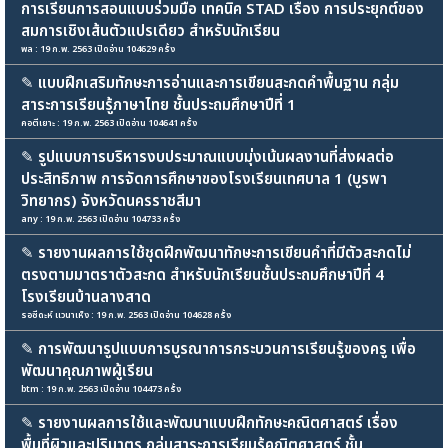
การเรียนการสอนแบบร่วมมือ เทคนิค STAD เรื่อง การประยุกต์ของ
สมการเชิงเส้นตัวแปรเดียว สำหรับนักเรียน
พล : 19 ก.พ. 2563 เปิดอ่าน 104629 ครั้ง
✎
แบบฝึกเสริมทักษะการอ่านและการเขียนสะกดคำพื้นฐาน กลุ่ม
สาระการเรียนรู้ภาษาไทย ชั้นประถมศึกษาปีที่ 1
คอตีเยาะ : 19 ก.พ. 2563 เปิดอ่าน 104641 ครั้ง
✎
รูปแบบการบริหารงบประมาณแบบมุ่งเน้นผลงานที่ส่งผลต่อ
ประสิทธิภาพ การจัดการศึกษาของโรงเรียนเทศบาล 1 (บูรพา
วิทยากร) จังหวัดนครราชสีมา
any : 19 ก.พ. 2563 เปิดอ่าน 104733 ครั้ง
✎
รายงานผลการใช้ชุดฝึกพัฒนาทักษะการเขียนคำที่มีตัวสะกดไม่
ตรงตามมาตราตัวสะกด สำหรับนักเรียนชั้นประถมศึกษาปีที่ 4
โรงเรียนบ้านลางสาด
รอซีดะห์ แวนาเห็ง : 19 ก.พ. 2563 เปิดอ่าน 104628 ครั้ง
✎
การพัฒนารูปแบบการบูรณาการกระบวนการเรียนรู้ของครู เพื่อ
พัฒนาคุณภาพผู้เรียน
btm : 19 ก.พ. 2563 เปิดอ่าน 104473 ครั้ง
✎
รายงานผลการใช้และพัฒนาแบบฝึกทักษะคณิตศาสตร์ เรื่อง
พื้นที่ผิวและปริมาตร กลุ่มสาระการเรียนรู้คณิตศาสตร์ ชั้น