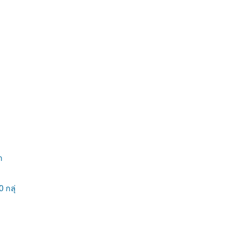
า
กลุ่