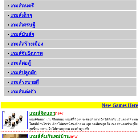
•
เกมส์ดนตรี
•
เกมส์เด็กๆ
•
เกมส์เศรษฐี
•
เกมส์มันส์ๆ
•
เกมส์สร้างเมือง
•
เกมส์จับผิดภาพ
•
เกมส์ต่อสู้
•
เกมส์ปลูกผัก
•
เกมส์ระบายสี
•
เกมส์แต่งตัว
New Games Here
เกมส์จัดแถว
new
เกมส์จัดแถว เกมส์ฝึกสมอง เกมส์นี้น้องๆ จะต้องทำการจัดให้นักเรียนยืนตรงให้หมด
โดยมีเงื่อนไขว่า เลือกให้คนหนึ่งนั่งอีกคนจะลุก กดที่คนลุก ก็จะนั่ง ส่วนคนข้างๆก็จ
ลุกขึ้นมาแทน ยืนให้ครบทุกคน ลองทำดูนะจ๊ะ
เกมส์คุ้มกันหมู่บ้าน
new