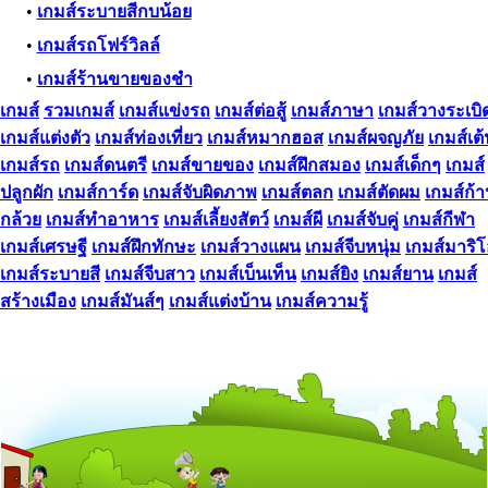
•
เกมส์ระบายสีกบน้อย
•
เกมส์รถโฟร์วิลล์
•
เกมส์ร้านขายของชำ
เกมส์
รวมเกมส์
เกมส์แข่งรถ
เกมส์ต่อสู้
เกมส์ภาษา
เกมส์วางระเบิ
เกมส์แต่งตัว
เกมส์ท่องเที่ยว
เกมส์หมากฮอส
เกมส์ผจญภัย
เกมส์เต
เกมส์รถ
เกมส์ดนตรี
เกมส์ขายของ
เกมส์ฝึกสมอง
เกมส์เด็กๆ
เกมส์
ปลูกผัก
เกมส์การ์ด
เกมส์จับผิดภาพ
เกมส์ตลก
เกมส์ตัดผม
เกมส์ก้
กล้วย
เกมส์ทําอาหาร
เกมส์เลี้ยงสัตว์
เกมส์ผี
เกมส์จับคู่
เกมส์กีฬา
เกมส์เศรษฐี
เกมส์ฝึกทักษะ
เกมส์วางแผน
เกมส์จีบหนุ่ม
เกมส์มาริ
เกมส์ระบายสี
เกมส์จีบสาว
เกมส์เบ็นเท็น
เกมส์ยิง
เกมส์ยาน
เกมส์
สร้างเมือง
เกมส์มันส์ๆ
เกมส์แต่งบ้าน
เกมส์ความรู้