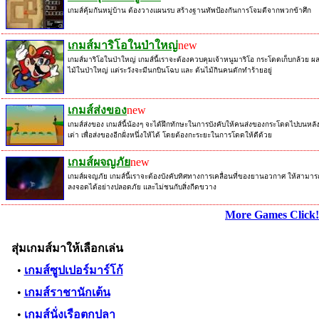
เกมส์คุ้มกันหมู่บ้าน ต้องวางแผนรบ สร้างฐานทัพป้องกันการโจมตีจากพวกข้าศึก
เกมส์มาริโอในป่าใหญ่
new
เกมส์มาริโอในป่าใหญ่ เกมส์นี้เราจะต้องควบคุมเจ้าหนูมาริโอ กระโดดเก็บกล้วย ผ
ไม้ในป่าใหญ่ แต่ระวังจะมีนกบินโฉบ และ ต้นไม้กินคนดักทำร้ายอยู่
เกมส์ส่งของ
new
เกมส์ส่งของ เกมส์นี้น้องๆ จะได้ฝึกทักษะในการบังคับให้คนส่งของกระโดดไปบนหลั
เต่า เพื่อส่งของอีกฝั่งหนึ่งให้ได้ โดยต้องกะระยะในการโดดให้ดีด้วย
เกมส์ผจญภัย
new
เกมส์ผจญภัย เกมส์นี้เราจะต้องบังคับทิศทางการเคลื่อนที่ของยานอวกาศ ให้สามาร
ลงจอดได้อย่างปลอดภัย และไม่ชนกับสิ่งกีดขวาง
More Games Click!
สุ่มเกมส์มาให้เลือกเล่น
•
เกมส์ซูปเปอร์มาร์โก้
•
เกมส์ราชานักเต้น
•
เกมส์นั่งเรือตกปลา