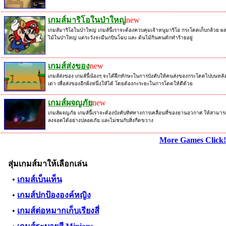
เกมส์มาริโอในป่าใหญ่
new
เกมส์มาริโอในป่าใหญ่ เกมส์นี้เราจะต้องควบคุมเจ้าหนูมาริโอ กระโดดเก็บกล้วย ผ
ไม้ในป่าใหญ่ แต่ระวังจะมีนกบินโฉบ และ ต้นไม้กินคนดักทำร้ายอยู่
เกมส์ส่งของ
new
เกมส์ส่งของ เกมส์นี้น้องๆ จะได้ฝึกทักษะในการบังคับให้คนส่งของกระโดดไปบนหลั
เต่า เพื่อส่งของอีกฝั่งหนึ่งให้ได้ โดยต้องกะระยะในการโดดให้ดีด้วย
เกมส์ผจญภัย
new
เกมส์ผจญภัย เกมส์นี้เราจะต้องบังคับทิศทางการเคลื่อนที่ของยานอวกาศ ให้สามาร
ลงจอดได้อย่างปลอดภัย และไม่ชนกับสิ่งกีดขวาง
More Games Click!
สุ่มเกมส์มาให้เลือกเล่น
•
เกมส์เบ็นเท็น
•
เกมส์ปกป้ององค์หญิง
•
เกมส์ต่อหมากเก็บเรียงสี่