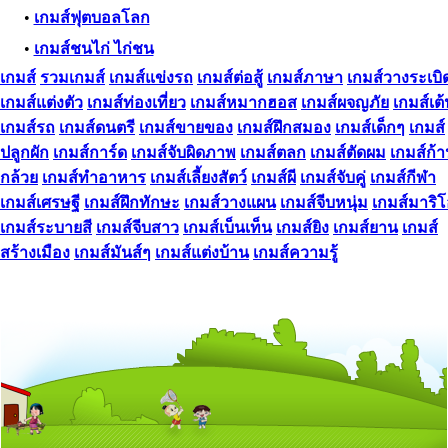
•
เกมส์ฟุตบอลโลก
•
เกมส์ชนไก่ ไก่ชน
เกมส์
รวมเกมส์
เกมส์แข่งรถ
เกมส์ต่อสู้
เกมส์ภาษา
เกมส์วางระเบิ
เกมส์แต่งตัว
เกมส์ท่องเที่ยว
เกมส์หมากฮอส
เกมส์ผจญภัย
เกมส์เต
เกมส์รถ
เกมส์ดนตรี
เกมส์ขายของ
เกมส์ฝึกสมอง
เกมส์เด็กๆ
เกมส์
ปลูกผัก
เกมส์การ์ด
เกมส์จับผิดภาพ
เกมส์ตลก
เกมส์ตัดผม
เกมส์ก้
กล้วย
เกมส์ทําอาหาร
เกมส์เลี้ยงสัตว์
เกมส์ผี
เกมส์จับคู่
เกมส์กีฬา
เกมส์เศรษฐี
เกมส์ฝึกทักษะ
เกมส์วางแผน
เกมส์จีบหนุ่ม
เกมส์มาริ
เกมส์ระบายสี
เกมส์จีบสาว
เกมส์เบ็นเท็น
เกมส์ยิง
เกมส์ยาน
เกมส์
สร้างเมือง
เกมส์มันส์ๆ
เกมส์แต่งบ้าน
เกมส์ความรู้