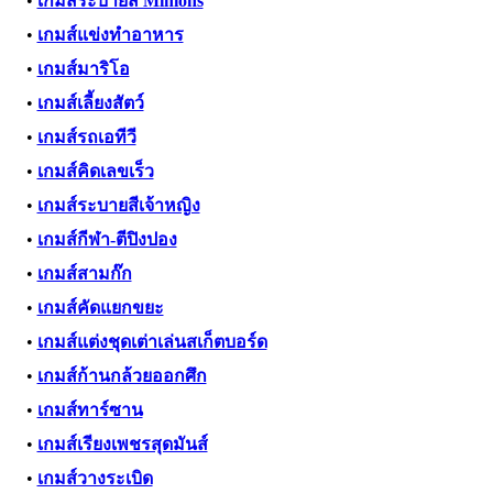
•
เกมส์ระบายสี Minions
•
เกมส์แข่งทำอาหาร
•
เกมส์มาริโอ
•
เกมส์เลี้ยงสัตว์
•
เกมส์รถเอทีวี
•
เกมส์คิดเลขเร็ว
•
เกมส์ระบายสีเจ้าหญิง
•
เกมส์กีฬา-ตีปิงปอง
•
เกมส์สามก๊ก
•
เกมส์คัดแยกขยะ
•
เกมส์แต่งชุดเต่าเล่นสเก็ตบอร์ด
•
เกมส์ก้านกล้วยออกศึก
•
เกมส์ทาร์ซาน
•
เกมส์เรียงเพชรสุดมันส์
•
เกมส์วางระเบิด