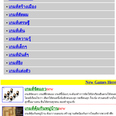
•
เกมส์สร้างเมือง
•
เกมส์ตัดผม
•
เกมส์เศรษฐี
•
เกมส์เต้น
•
เกมส์ความรู้
•
เกมส์เด็กๆ
•
เกมส์มันส์ๆ
•
เกมส์ยิง
•
เกมส์แต่งตัว
New Games Here
เกมส์จัดแถว
new
เกมส์จัดแถว เกมส์ฝึกสมอง เกมส์นี้น้องๆ จะต้องทำการจัดให้นักเรียนยืนตรงให้หมด
โดยมีเงื่อนไขว่า เลือกให้คนหนึ่งนั่งอีกคนจะลุก กดที่คนลุก ก็จะนั่ง ส่วนคนข้างๆก็จ
ลุกขึ้นมาแทน ยืนให้ครบทุกคน ลองทำดูนะจ๊ะ
เกมส์คุ้มกันหมู่บ้าน
new
เกมส์คุ้มกันหมู่บ้าน ต้องวางแผนรบ สร้างฐานทัพป้องกันการโจมตีจากพวกข้าศึก