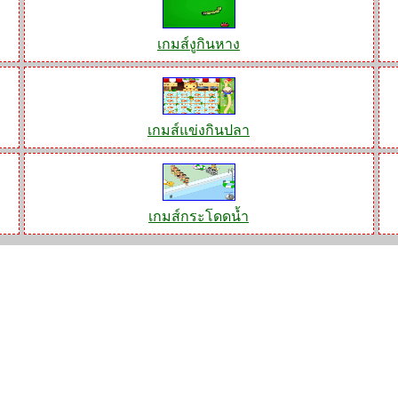
เกมส์งูกินหาง
เกมส์แข่งกินปลา
เกมส์กระโดดน้ำ