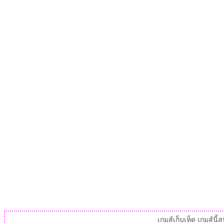
เกมส์เก็บเห็ด เกมส์น