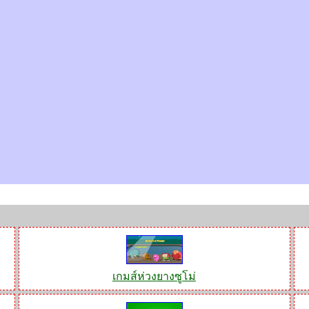
เกมส์ห่วงยางซูโม่