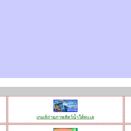
เกมส์ถ่ายภาพสัตว์น้ำใต้ทะเล