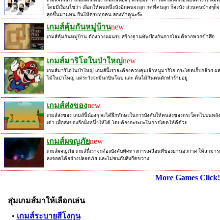
โดยมีเงื่อนไขว่า เลือกให้คนหนึ่งนั่งอีกคนจะลุก กดที่คนลุก ก็จะนั่ง ส่วนคนข้างๆก็จ
ลุกขึ้นมาแทน ยืนให้ครบทุกคน ลองทำดูนะจ๊ะ
เกมส์คุ้มกันหมู่บ้าน
new
เกมส์คุ้มกันหมู่บ้าน ต้องวางแผนรบ สร้างฐานทัพป้องกันการโจมตีจากพวกข้าศึก
เกมส์มาริโอในป่าใหญ่
new
เกมส์มาริโอในป่าใหญ่ เกมส์นี้เราจะต้องควบคุมเจ้าหนูมาริโอ กระโดดเก็บกล้วย ผ
ไม้ในป่าใหญ่ แต่ระวังจะมีนกบินโฉบ และ ต้นไม้กินคนดักทำร้ายอยู่
เกมส์ส่งของ
new
เกมส์ส่งของ เกมส์นี้น้องๆ จะได้ฝึกทักษะในการบังคับให้คนส่งของกระโดดไปบนหลั
เต่า เพื่อส่งของอีกฝั่งหนึ่งให้ได้ โดยต้องกะระยะในการโดดให้ดีด้วย
เกมส์ผจญภัย
new
เกมส์ผจญภัย เกมส์นี้เราจะต้องบังคับทิศทางการเคลื่อนที่ของยานอวกาศ ให้สามาร
ลงจอดได้อย่างปลอดภัย และไม่ชนกับสิ่งกีดขวาง
More Games Click!
สุ่มเกมส์มาให้เลือกเล่น
•
เกมส์ระบายสีโงกุน