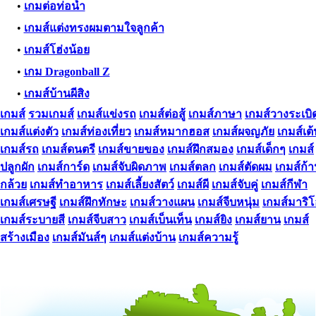
•
เกมต่อท่อน้ำ
•
เกมส์แต่งทรงผมตามใจลูกค้า
•
เกมส์โฮ่งน้อย
•
เกม Dragonball Z
•
เกมส์บ้านผีสิง
เกมส์
รวมเกมส์
เกมส์แข่งรถ
เกมส์ต่อสู้
เกมส์ภาษา
เกมส์วางระเบิ
เกมส์แต่งตัว
เกมส์ท่องเที่ยว
เกมส์หมากฮอส
เกมส์ผจญภัย
เกมส์เต
เกมส์รถ
เกมส์ดนตรี
เกมส์ขายของ
เกมส์ฝึกสมอง
เกมส์เด็กๆ
เกมส์
ปลูกผัก
เกมส์การ์ด
เกมส์จับผิดภาพ
เกมส์ตลก
เกมส์ตัดผม
เกมส์ก้
กล้วย
เกมส์ทําอาหาร
เกมส์เลี้ยงสัตว์
เกมส์ผี
เกมส์จับคู่
เกมส์กีฬา
เกมส์เศรษฐี
เกมส์ฝึกทักษะ
เกมส์วางแผน
เกมส์จีบหนุ่ม
เกมส์มาริ
เกมส์ระบายสี
เกมส์จีบสาว
เกมส์เบ็นเท็น
เกมส์ยิง
เกมส์ยาน
เกมส์
สร้างเมือง
เกมส์มันส์ๆ
เกมส์แต่งบ้าน
เกมส์ความรู้