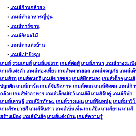
•
เกมส์ก้านกล้วย 2
•
เกมส์ทำอาหารญี่ปุ่น
•
เกมส์ทาร์ซาน
•
เกมส์ยิงผลไม้
•
เกมส์ตกแต่งบ้าน
•
เกมส์เป่ายิงฉุบ
เกมส์
รวมเกมส์
เกมส์แข่งรถ
เกมส์ต่อสู้
เกมส์ภาษา
เกมส์วางระเบิ
เกมส์แต่งตัว
เกมส์ท่องเที่ยว
เกมส์หมากฮอส
เกมส์ผจญภัย
เกมส์เต
เกมส์รถ
เกมส์ดนตรี
เกมส์ขายของ
เกมส์ฝึกสมอง
เกมส์เด็กๆ
เกมส์
ปลูกผัก
เกมส์การ์ด
เกมส์จับผิดภาพ
เกมส์ตลก
เกมส์ตัดผม
เกมส์ก้
กล้วย
เกมส์ทําอาหาร
เกมส์เลี้ยงสัตว์
เกมส์ผี
เกมส์จับคู่
เกมส์กีฬา
เกมส์เศรษฐี
เกมส์ฝึกทักษะ
เกมส์วางแผน
เกมส์จีบหนุ่ม
เกมส์มาริ
เกมส์ระบายสี
เกมส์จีบสาว
เกมส์เบ็นเท็น
เกมส์ยิง
เกมส์ยาน
เกมส์
สร้างเมือง
เกมส์มันส์ๆ
เกมส์แต่งบ้าน
เกมส์ความรู้