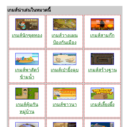
เกมส์น่าเล่นในหมวดนี้
เกมส์นักขุดทอง
เกมส์วางแผน
เกมส์สามก๊ก
ป้องกันเมือง
เกมส์พาสัตว์
เกมส์เป่ายิ้งฉุบ
เกมส์สร้างฐาน
ข้ามน้ำ
เกมส์คุ้มกัน
เกมส์ชาวนา
เกมส์เลี้ยงผึ้ง
หมู่บ้าน