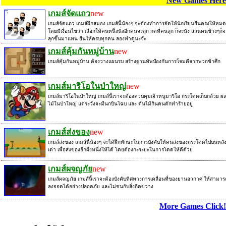
New Games Here
เกมส์จัดแถว
new
เกมส์จัดแถว เกมส์ฝึกสมอง เกมส์นี้น้องๆ จะต้องทำการจัดให้นักเรียนยืนตรงให้หมด
โดยมีเงื่อนไขว่า เลือกให้คนหนึ่งนั่งอีกคนจะลุก กดที่คนลุก ก็จะนั่ง ส่วนคนข้างๆก็จ
ลุกขึ้นมาแทน ยืนให้ครบทุกคน ลองทำดูนะจ๊ะ
เกมส์คุ้มกันหมู่บ้าน
new
เกมส์คุ้มกันหมู่บ้าน ต้องวางแผนรบ สร้างฐานทัพป้องกันการโจมตีจากพวกข้าศึก
เกมส์มาริโอในป่าใหญ่
new
เกมส์มาริโอในป่าใหญ่ เกมส์นี้เราจะต้องควบคุมเจ้าหนูมาริโอ กระโดดเก็บกล้วย ผ
ไม้ในป่าใหญ่ แต่ระวังจะมีนกบินโฉบ และ ต้นไม้กินคนดักทำร้ายอยู่
เกมส์ส่งของ
new
เกมส์ส่งของ เกมส์นี้น้องๆ จะได้ฝึกทักษะในการบังคับให้คนส่งของกระโดดไปบนหลั
เต่า เพื่อส่งของอีกฝั่งหนึ่งให้ได้ โดยต้องกะระยะในการโดดให้ดีด้วย
เกมส์ผจญภัย
new
เกมส์ผจญภัย เกมส์นี้เราจะต้องบังคับทิศทางการเคลื่อนที่ของยานอวกาศ ให้สามาร
ลงจอดได้อย่างปลอดภัย และไม่ชนกับสิ่งกีดขวาง
More Games Click!