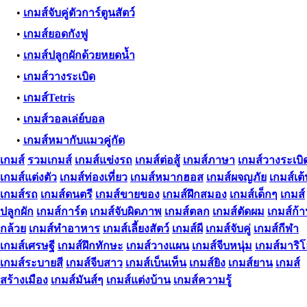
•
เกมส์จับคู่ตัวการ์ตูนสัตว์
•
เกมส์ยอดกังฟู
•
เกมส์ปลูกผักด้วยหยดน้ำ
•
เกมส์วางระเบิด
•
เกมส์Tetris
•
เกมส์วอลเล่ย์บอล
•
เกมส์หมากับแมวคู่กัด
เกมส์
รวมเกมส์
เกมส์แข่งรถ
เกมส์ต่อสู้
เกมส์ภาษา
เกมส์วางระเบิ
เกมส์แต่งตัว
เกมส์ท่องเที่ยว
เกมส์หมากฮอส
เกมส์ผจญภัย
เกมส์เต
เกมส์รถ
เกมส์ดนตรี
เกมส์ขายของ
เกมส์ฝึกสมอง
เกมส์เด็กๆ
เกมส์
ปลูกผัก
เกมส์การ์ด
เกมส์จับผิดภาพ
เกมส์ตลก
เกมส์ตัดผม
เกมส์ก้
กล้วย
เกมส์ทําอาหาร
เกมส์เลี้ยงสัตว์
เกมส์ผี
เกมส์จับคู่
เกมส์กีฬา
เกมส์เศรษฐี
เกมส์ฝึกทักษะ
เกมส์วางแผน
เกมส์จีบหนุ่ม
เกมส์มาริ
เกมส์ระบายสี
เกมส์จีบสาว
เกมส์เบ็นเท็น
เกมส์ยิง
เกมส์ยาน
เกมส์
สร้างเมือง
เกมส์มันส์ๆ
เกมส์แต่งบ้าน
เกมส์ความรู้