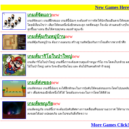
New Games Here
เกมส์จัดแถว
new
เกมส์จัดแถว เกมส์ฝึกสมอง เกมส์นี้น้องๆ จะต้องทำการจัดให้นักเรียนยืนตรงให้หมด
โดยมีเงื่อนไขว่า เลือกให้คนหนึ่งนั่งอีกคนจะลุก กดที่คนลุก ก็จะนั่ง ส่วนคนข้างๆก็จ
ลุกขึ้นมาแทน ยืนให้ครบทุกคน ลองทำดูนะจ๊ะ
เกมส์คุ้มกันหมู่บ้าน
new
เกมส์คุ้มกันหมู่บ้าน ต้องวางแผนรบ สร้างฐานทัพป้องกันการโจมตีจากพวกข้าศึก
เกมส์มาริโอในป่าใหญ่
new
เกมส์มาริโอในป่าใหญ่ เกมส์นี้เราจะต้องควบคุมเจ้าหนูมาริโอ กระโดดเก็บกล้วย ผ
ไม้ในป่าใหญ่ แต่ระวังจะมีนกบินโฉบ และ ต้นไม้กินคนดักทำร้ายอยู่
เกมส์ส่งของ
new
เกมส์ส่งของ เกมส์นี้น้องๆ จะได้ฝึกทักษะในการบังคับให้คนส่งของกระโดดไปบนหลั
เต่า เพื่อส่งของอีกฝั่งหนึ่งให้ได้ โดยต้องกะระยะในการโดดให้ดีด้วย
เกมส์ผจญภัย
new
เกมส์ผจญภัย เกมส์นี้เราจะต้องบังคับทิศทางการเคลื่อนที่ของยานอวกาศ ให้สามาร
ลงจอดได้อย่างปลอดภัย และไม่ชนกับสิ่งกีดขวาง
More Games Click!