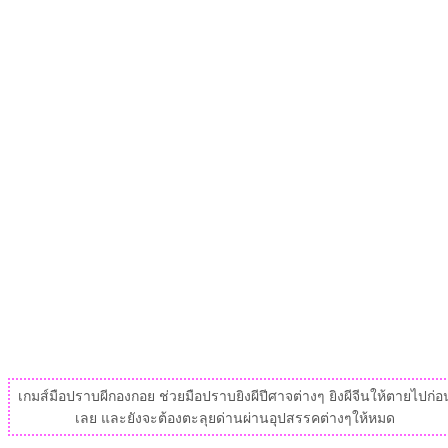
เกมส์มือปราบผีกองกอย ช่วยมือปราบยิงผีปีศาจต่างๆ ยิงผีจีนให้ตายไปก่อ
เลย และยังจะต้องตะลุยด่านผ่านอุปสรรคต่างๆให้หมด