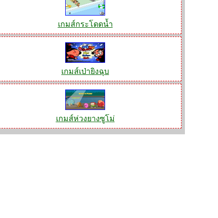
เกมส์กระโดดน้ำ
เกมส์เป่ายิงฉุบ
เกมส์ห่วงยางซูโม่