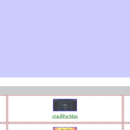
เกมส์PacMan