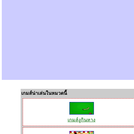
เกมส์น่าเล่นในหมวดนี้
เกมส์งูกินหาง