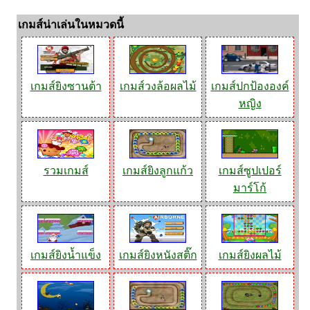
เกมส์น่าเล่นในหมวดนี้
เกมส์ยิงซานต้า
เกมส์วงล้อผลไม้
เกมส์ปกป้ององค์
หญิง
รวมเกมส์
เกมส์ยิงลูกแก้ว
เกมส์ซูปเปอร์
มาร์โก้
เกมส์ยิงน้ำแข็ง
เกมส์ยิงหนังสติ๊ก
เกมส์ยิงผลไม้