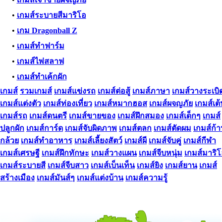
•
เกมส์ระบายสีมาริโอ
•
เกม Dragonball Z
•
เกมส์ทำฟาร์ม
•
เกมส์ไพ่สลาฟ
•
เกมส์ทำเค้กผัก
เกมส์
รวมเกมส์
เกมส์แข่งรถ
เกมส์ต่อสู้
เกมส์ภาษา
เกมส์วางระเบิ
เกมส์แต่งตัว
เกมส์ท่องเที่ยว
เกมส์หมากฮอส
เกมส์ผจญภัย
เกมส์เต
เกมส์รถ
เกมส์ดนตรี
เกมส์ขายของ
เกมส์ฝึกสมอง
เกมส์เด็กๆ
เกมส์
ปลูกผัก
เกมส์การ์ด
เกมส์จับผิดภาพ
เกมส์ตลก
เกมส์ตัดผม
เกมส์ก้
กล้วย
เกมส์ทําอาหาร
เกมส์เลี้ยงสัตว์
เกมส์ผี
เกมส์จับคู่
เกมส์กีฬา
เกมส์เศรษฐี
เกมส์ฝึกทักษะ
เกมส์วางแผน
เกมส์จีบหนุ่ม
เกมส์มาริ
เกมส์ระบายสี
เกมส์จีบสาว
เกมส์เบ็นเท็น
เกมส์ยิง
เกมส์ยาน
เกมส์
สร้างเมือง
เกมส์มันส์ๆ
เกมส์แต่งบ้าน
เกมส์ความรู้