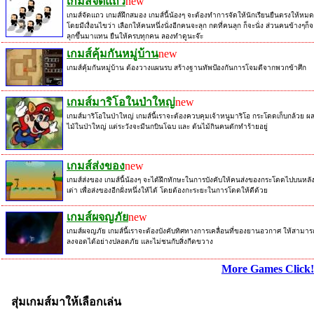
เกมส์จัดแถว
new
เกมส์จัดแถว เกมส์ฝึกสมอง เกมส์นี้น้องๆ จะต้องทำการจัดให้นักเรียนยืนตรงให้หมด
โดยมีเงื่อนไขว่า เลือกให้คนหนึ่งนั่งอีกคนจะลุก กดที่คนลุก ก็จะนั่ง ส่วนคนข้างๆก็จ
ลุกขึ้นมาแทน ยืนให้ครบทุกคน ลองทำดูนะจ๊ะ
เกมส์คุ้มกันหมู่บ้าน
new
เกมส์คุ้มกันหมู่บ้าน ต้องวางแผนรบ สร้างฐานทัพป้องกันการโจมตีจากพวกข้าศึก
เกมส์มาริโอในป่าใหญ่
new
เกมส์มาริโอในป่าใหญ่ เกมส์นี้เราจะต้องควบคุมเจ้าหนูมาริโอ กระโดดเก็บกล้วย ผ
ไม้ในป่าใหญ่ แต่ระวังจะมีนกบินโฉบ และ ต้นไม้กินคนดักทำร้ายอยู่
เกมส์ส่งของ
new
เกมส์ส่งของ เกมส์นี้น้องๆ จะได้ฝึกทักษะในการบังคับให้คนส่งของกระโดดไปบนหลั
เต่า เพื่อส่งของอีกฝั่งหนึ่งให้ได้ โดยต้องกะระยะในการโดดให้ดีด้วย
เกมส์ผจญภัย
new
เกมส์ผจญภัย เกมส์นี้เราจะต้องบังคับทิศทางการเคลื่อนที่ของยานอวกาศ ให้สามาร
ลงจอดได้อย่างปลอดภัย และไม่ชนกับสิ่งกีดขวาง
More Games Click!
สุ่มเกมส์มาให้เลือกเล่น