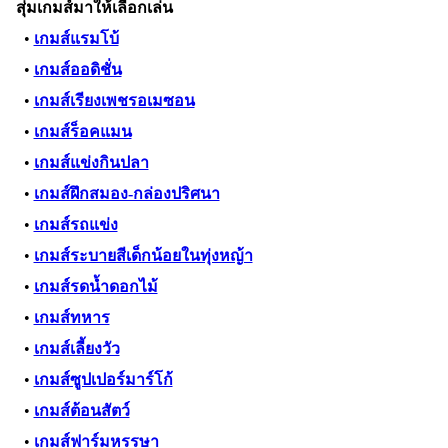
สุ่มเกมส์มาให้เลือกเล่น
•
เกมส์แรมโบ้
•
เกมส์ออดิชั่น
•
เกมส์เรียงเพชรอเมซอน
•
เกมส์ร็อคแมน
•
เกมส์แข่งกินปลา
•
เกมส์ฝึกสมอง-กล่องปริศนา
•
เกมส์รถแข่ง
•
เกมส์ระบายสีเด็กน้อยในทุ่งหญ้า
•
เกมส์รดน้ำดอกไม้
•
เกมส์ทหาร
•
เกมส์เลี้ยงวัว
•
เกมส์ซูปเปอร์มาร์โก้
•
เกมส์ต้อนสัตว์
•
เกมส์ฟาร์มหรรษา