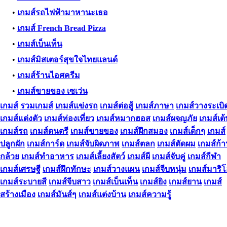
•
เกมส์รถไฟฟ้ามาหานะเธอ
•
เกมส์ French Bread Pizza
•
เกมส์เบ็นเท็น
•
เกมส์มิสเตอร์สุขใจไทยแลนด์
•
เกมส์ร้านไอศครีม
•
เกมส์ขายของ เซเว่น
เกมส์
รวมเกมส์
เกมส์แข่งรถ
เกมส์ต่อสู้
เกมส์ภาษา
เกมส์วางระเบิ
เกมส์แต่งตัว
เกมส์ท่องเที่ยว
เกมส์หมากฮอส
เกมส์ผจญภัย
เกมส์เต
เกมส์รถ
เกมส์ดนตรี
เกมส์ขายของ
เกมส์ฝึกสมอง
เกมส์เด็กๆ
เกมส์
ปลูกผัก
เกมส์การ์ด
เกมส์จับผิดภาพ
เกมส์ตลก
เกมส์ตัดผม
เกมส์ก้
กล้วย
เกมส์ทําอาหาร
เกมส์เลี้ยงสัตว์
เกมส์ผี
เกมส์จับคู่
เกมส์กีฬา
เกมส์เศรษฐี
เกมส์ฝึกทักษะ
เกมส์วางแผน
เกมส์จีบหนุ่ม
เกมส์มาริ
เกมส์ระบายสี
เกมส์จีบสาว
เกมส์เบ็นเท็น
เกมส์ยิง
เกมส์ยาน
เกมส์
สร้างเมือง
เกมส์มันส์ๆ
เกมส์แต่งบ้าน
เกมส์ความรู้