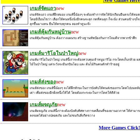
New Games Here
เกมส์จัดแถว
new
เกมส์จัดแถว เกมส์ฝึกสมอง เกมส์นี้น้องๆ จะต้องทำการจัดให้นักเรียนยืนตรงให้หมด
โดยมีเงื่อนไขว่า เลือกให้คนหนึ่งนั่งอีกคนจะลุก กดที่คนลุก ก็จะนั่ง ส่วนคนข้างๆก็จ
ลุกขึ้นมาแทน ยืนให้ครบทุกคน ลองทำดูนะจ๊ะ
เกมส์คุ้มกันหมู่บ้าน
new
เกมส์คุ้มกันหมู่บ้าน ต้องวางแผนรบ สร้างฐานทัพป้องกันการโจมตีจากพวกข้าศึก
เกมส์มาริโอในป่าใหญ่
new
เกมส์มาริโอในป่าใหญ่ เกมส์นี้เราจะต้องควบคุมเจ้าหนูมาริโอ กระโดดเก็บกล้วย ผ
ไม้ในป่าใหญ่ แต่ระวังจะมีนกบินโฉบ และ ต้นไม้กินคนดักทำร้ายอยู่
เกมส์ส่งของ
new
เกมส์ส่งของ เกมส์นี้น้องๆ จะได้ฝึกทักษะในการบังคับให้คนส่งของกระโดดไปบนหลั
เต่า เพื่อส่งของอีกฝั่งหนึ่งให้ได้ โดยต้องกะระยะในการโดดให้ดีด้วย
เกมส์ผจญภัย
new
เกมส์ผจญภัย เกมส์นี้เราจะต้องบังคับทิศทางการเคลื่อนที่ของยานอวกาศ ให้สามาร
ลงจอดได้อย่างปลอดภัย และไม่ชนกับสิ่งกีดขวาง
More Games Click!