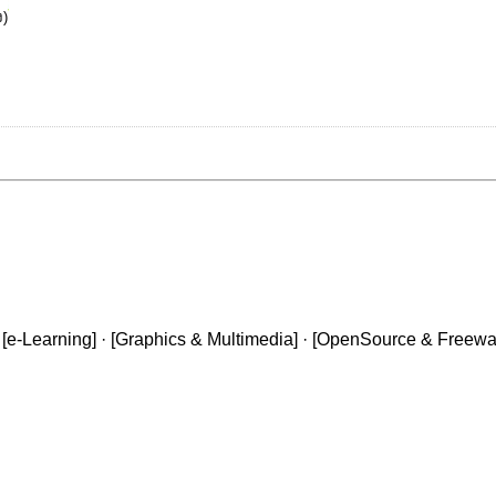
ง)
 [
e-Learning
] · [
Graphics & Multimedia
] · [
OpenSource & Freewa