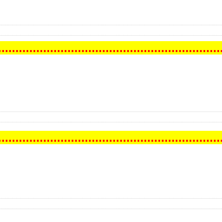
.
..
..
..
..
..
..
..
..
..
..
..
..
..
..
..
..
..
..
..
..
..
..
..
..
..
..
..
..
..
..
..
.
.
..
..
..
..
..
..
..
..
..
..
..
..
..
..
..
..
..
..
..
..
..
..
..
..
..
..
..
..
..
..
..
.