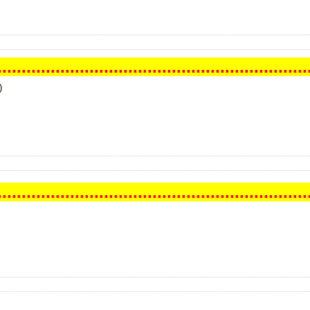
.
..
..
..
..
..
..
..
..
..
..
..
..
..
..
..
..
..
..
..
..
..
..
..
..
..
..
..
..
..
..
..
.
)
.
..
..
..
..
..
..
..
..
..
..
..
..
..
..
..
..
..
..
..
..
..
..
..
..
..
..
..
..
..
..
..
.