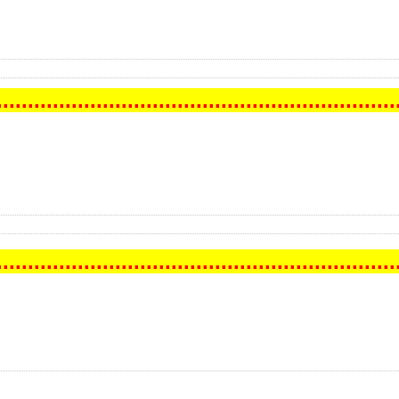
.
..
..
..
..
..
..
..
..
..
..
..
..
..
..
..
..
..
..
..
..
..
..
..
..
..
..
..
..
..
..
..
.
.
..
..
..
..
..
..
..
..
..
..
..
..
..
..
..
..
..
..
..
..
..
..
..
..
..
..
..
..
..
..
..
.