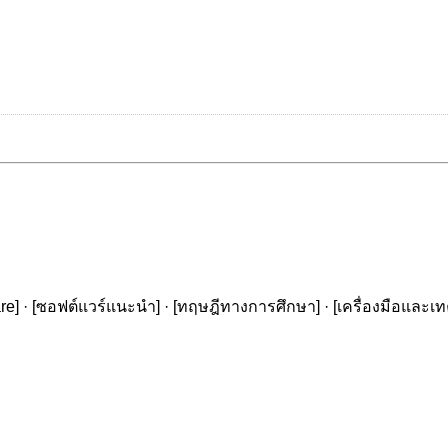
re
] · [
ซอฟต์แวร์แนะนำ
] · [
ทฤษฎีทางการศึกษา
] · [
เครื่องมือและเ