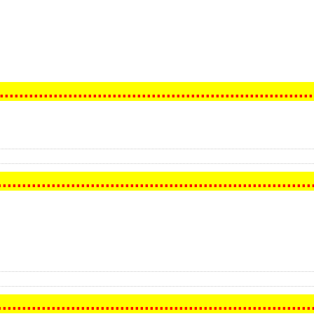
..
..
..
..
..
..
..
..
..
..
..
..
..
..
..
..
..
..
..
..
..
..
..
..
..
..
..
..
..
..
..
..
.
..
..
..
..
..
..
..
..
..
..
..
..
..
..
..
..
..
..
..
..
..
..
..
..
..
..
..
..
..
..
..
.
.
..
..
..
..
..
..
..
..
..
..
..
..
..
..
..
..
..
..
..
..
..
..
..
..
..
..
..
..
..
..
..
.