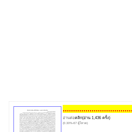
..
..
..
..
..
..
..
..
..
..
..
..
..
..
..
..
.
อ่านต่อ
คลิก
(อ่าน 1,436 ครั้ง)
(0.30%-67 ผู้โหวต)