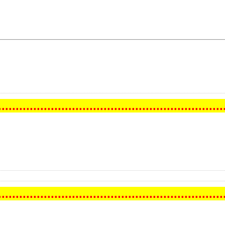
.
..
..
..
..
..
..
..
..
..
..
..
..
..
..
..
..
..
..
..
..
..
..
..
..
..
..
..
..
..
..
..
.
.
..
..
..
..
..
..
..
..
..
..
..
..
..
..
..
..
..
..
..
..
..
..
..
..
..
..
..
..
..
..
..
.