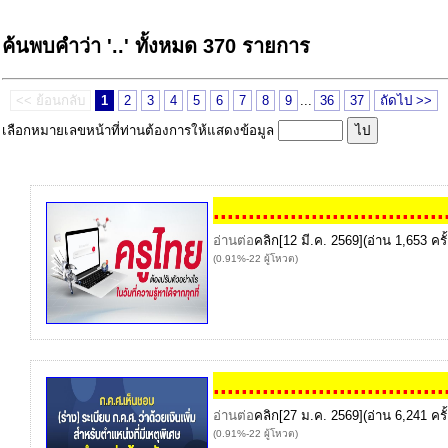
ค้นพบคำว่า '..' ทั้งหมด 370 รายการ
<< ย้อนกลับ
1
2
3
4
5
6
7
8
9
...
36
37
ถัดไป >>
เลือกหมายเลขหน้าที่ท่านต้องการให้แสดงข้อมูล
..
..
..
..
..
..
..
..
..
..
..
..
..
..
..
..
.
อ่านต่อ
คลิก
[12 มี.ค. 2569](อ่าน 1,653 ครั้
(0.91%-22 ผู้โหวต)
..
..
..
..
..
..
..
..
..
..
..
..
..
..
..
..
.
อ่านต่อ
คลิก
[27 ม.ค. 2569](อ่าน 6,241 ครั้
(0.91%-22 ผู้โหวต)