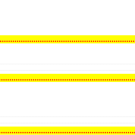
..
..
..
..
..
..
..
..
..
..
..
..
..
..
..
..
..
..
..
..
..
..
..
..
..
..
..
..
..
..
..
..
.
..
..
..
..
..
..
..
..
..
..
..
..
..
..
..
..
..
..
..
..
..
..
..
..
..
..
..
..
..
..
..
.
.
..
..
..
..
..
..
..
..
..
..
..
..
..
..
..
..
..
..
..
..
..
..
..
..
..
..
..
..
..
..
..
.