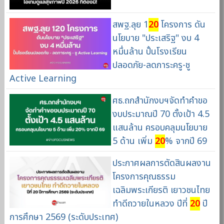
สพฐ.ลุย 1
20
โครงการ ดัน
นโยบาย "ประเสริฐ" งบ 4
หมื่นล้าน ปั้นโรงเรียน
ปลอดภัย-ลดภาระครู-ชู
Active Learning
ศธ.ถกสำนักงบฯจัดทำคำขอ
งบประมาณปี 70 ตั้งเป้า 4.5
แสนล้าน ครอบคลุมนโยบาย
5 ด้าน เพิ่ม
20
% จากปี 69
ประกาศผลการตัดสินผลงาน
โครงการคุณธรรม
เฉลิมพระเกียรติ เยาวชนไทย
ทำดีถวายในหลวง ปีที่
20
ปี
การศึกษา 2569 (ระดับประเทศ)