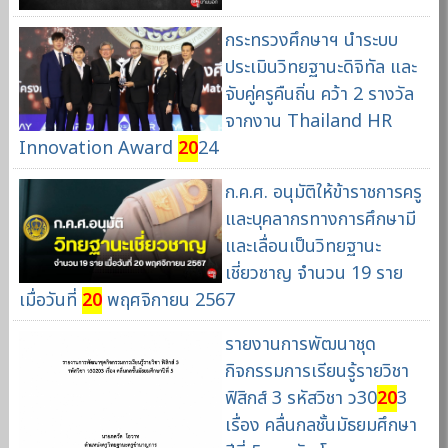
กระทรวงศึกษาฯ นำระบบ
ประเมินวิทยฐานะดิจิทัล และ
จับคู่ครูคืนถิ่น คว้า 2 รางวัล
จากงาน Thailand HR
Innovation Award
20
24
ก.ค.ศ. อนุมัติให้ข้าราชการครู
และบุคลากรทางการศึกษามี
และเลื่อนเป็นวิทยฐานะ
เชี่ยวชาญ จำนวน 19 ราย
เมื่อวันที่
20
พฤศจิกายน 2567
รายงานการพัฒนาชุด
กิจกรรมการเรียนรู้รายวิชา
ฟิสิกส์ 3 รหัสวิชา ว30
20
3
เรื่อง คลื่นกลชั้นมัธยมศึกษา