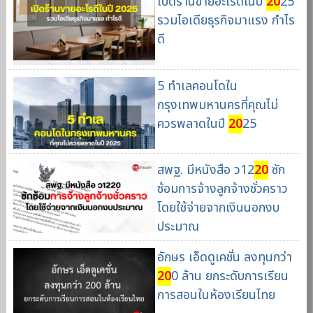
เปิดร้านขายอะไรดีในปี
20
25
รวมไอเดียธุรกิจมาแรง กำไร
ดี
5 ทำเลคอนโดใน
กรุงเทพมหานครที่คุณไม่
ควรพลาดในปี
20
25
สพฐ. มีหนังสือ ว12
20
ซัก
ซ้อมการจ้างลูกจ้างชั่วคราว
โดยใช้จ่ายจากเงินนอกงบ
ประมาณ
อักษร เอ็ดดูเคชั่น ลงทุนกว่า
20
0 ล้าน ยกระดับการเรียน
การสอนในห้องเรียนไทย