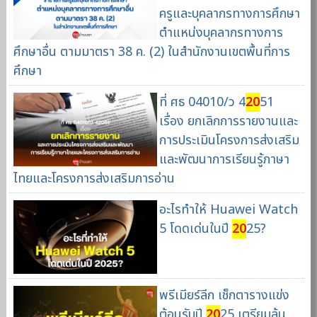
ครูและบุคลากรทางการศึกษา
ตำแหน่งบุคลากรทางการ
ศึกษาอื่น ตามมาตรา 38 ค. (2) ในสำนักงานเขตพื้นที่การ
ศึกษา
ที่ ศธ 04010/ว 4
20
51
เรื่อง ยกเลิกการรายงานและ
การประเมินโครงการส่งเสริม
และพัฒนาการเรียนรู้ภาษา
ไทยและโครงการส่งเสริมการอ่าน
อะไรทำให้ Huawei Watch
5 โดดเด่นในปี
20
25?
พรีเมียร์ลีก เช็กตารางแข่ง
ต้อนรับปี
20
25 เตรียมลุ้น