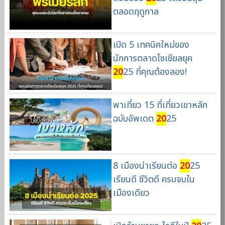
ตลอดฤดูกาล
เปิด 5 เทคนิคใหม่ของ
นักการตลาดโซเชียลยุค
20
25 ที่คุณต้องลอง!
พาเที่ยว 15 ที่เที่ยวเขาหลัก
ฉบับอัพเดต
20
25
8 เมืองน่าเรียนต่อ
20
25
เรียนดี ชีวิตดี ครบจบใน
เมืองเดียว