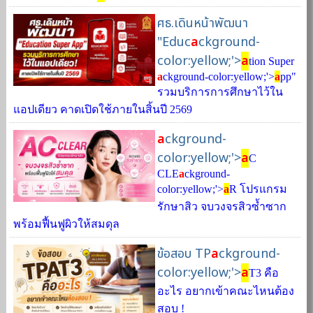
ศธ.เดินหน้าพัฒนา
"Educ
a
ckground-
color:yellow;'>
a
tion Super
a
ckground-color:yellow;'>
a
pp"
รวมบริการการศึกษาไว้ใน
แอปเดียว คาดเปิดใช้ภายในสิ้นปี 2569
a
ckground-
color:yellow;'>
a
C
CLE
a
ckground-
color:yellow;'>
a
R โปรแกรม
รักษาสิว จบวงจรสิวซ้ำซาก
พร้อมฟื้นฟูผิวให้สมดุล
ข้อสอบ TP
a
ckground-
color:yellow;'>
a
T3 คือ
อะไร อยากเข้าคณะไหนต้อง
สอบ !