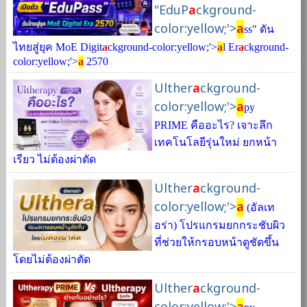
"EduP
a
ckground-
color:yellow;'>
a
ss" ดัน
ไทยสู่ยุค MoE Digit
a
ckground-color:yellow;'>
a
l Er
a
ckground-
color:yellow;'>
a
2570
Ulther
a
ckground-
color:yellow;'>
a
py
PRIME คืออะไร? เจาะลึก
เทคโนโลยีรุ่นใหม่ ยกหน้า
เรียว ไม่ต้องผ่าตัด
Ulther
a
ckground-
color:yellow;'>
a
(อัลเท
อร่า) โปรแกรมยกกระชับผิว
ที่ช่วยให้กรอบหน้าดูชัดขึ้น
โดยไม่ต้องผ่าตัด
Ulther
a
ckground-