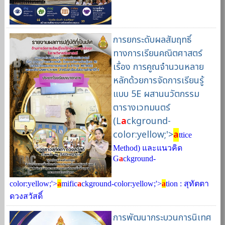
การยกระดับผลสัมฤทธิ์
ทางการเรียนคณิตศาสตร์
เรื่อง การคูณจำนวนหลาย
หลักด้วยการจัดการเรียนรู้
แบบ 5E ผสานนวัตกรรม
ตารางเวทมนตร์
(L
a
ckground-
color:yellow;'>
a
ttice
Method) และแนวคิด
G
a
ckground-
color:yellow;'>
a
mific
a
ckground-color:yellow;'>
a
tion : สุทัตตา
ดวงสวัสดิ์
การพัฒนากระบวนการนิเทศ