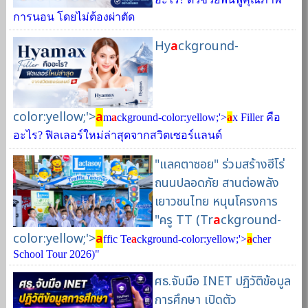
การนอน โดยไม่ต้องผ่าตัด
Hy
a
ckground-
color:yellow;'>
a
m
a
ckground-color:yellow;'>
a
x Filler คือ
อะไร? ฟิลเลอร์ใหม่ล่าสุดจากสวิตเซอร์แลนด์
"แลคตาซอย" ร่วมสร้างฮีโร่
ถนนปลอดภัย สานต่อพลัง
เยาวชนไทย หนุนโครงการ
"ครู TT (Tr
a
ckground-
color:yellow;'>
a
ffic Te
a
ckground-color:yellow;'>
a
cher
School Tour 2026)"
ศธ.จับมือ INET ปฏิวัติข้อมูล
การศึกษา เปิดตัว