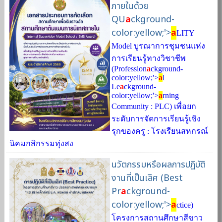
ภายในด้วย
QU
a
ckground-
color:yellow;'>
a
LITY
Model บูรณาการชุมชนแห่ง
การเรียนรู้ทางวิชาชีพ
(Profession
a
ckground-
color:yellow;'>
a
l
Le
a
ckground-
color:yellow;'>
a
rning
Community : PLC) เพื่อยก
ระดับการจัดการเรียนรู้เชิง
รุกของครู : โรงเรียนสหกรณ์
นิคมกสิกรรมทุ่งสง
นวัตกรรมหรือผลการปฏิบัติ
งานที่เป็นเลิศ (Best
Pr
a
ckground-
color:yellow;'>
a
ctice)
โครงการสถานศึกษาสีขาว