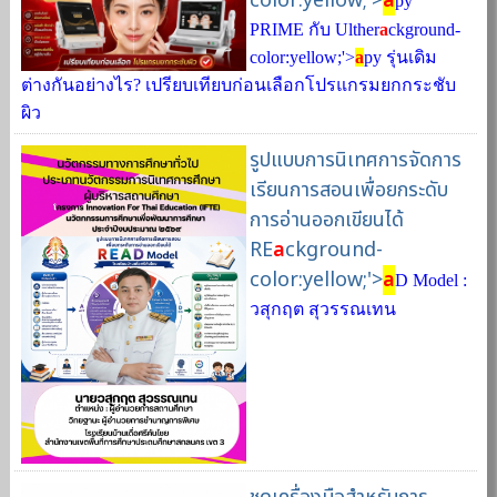
color:yellow;'>
a
py
PRIME กับ Ulther
a
ckground-
color:yellow;'>
a
py รุ่นเดิม
ต่างกันอย่างไร? เปรียบเทียบก่อนเลือกโปรแกรมยกกระชับ
ผิว
รูปแบบการนิเทศการจัดการ
เรียนการสอนเพื่อยกระดับ
การอ่านออกเขียนได้
RE
a
ckground-
color:yellow;'>
a
D Model :
วสุกฤต สุวรรณเทน