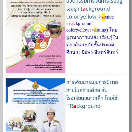
นวัตกรรมการจัดการเรียนรู้
เชิงรุก (
a
ckground-
color:yellow;'>
a
ctive
Le
a
ckground-
color:yellow;'>
a
rning) โดย
บูรณาการแหล่ง เรียนรู้ใน
ท้องถิ่น ระดับชั้นประถม
ศึกษา : ปิยพร อินทร์จันทร์
การพัฒนาระบบการนิเทศ
ภายในสถานศึกษาใน
โรงเรียนขนาดเล็ก โดยใช้
TR
a
ckground-