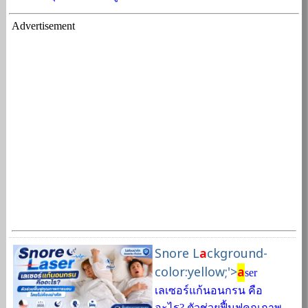
Advertisement
Snore L
a
ckground-
color:yellow;'>
a
ser
เลเซอร์แก้นอนกรน คือ
อะไร? ตัวช่วยฟื้นฟูคุณภาพ