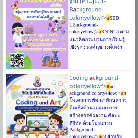
ฐาน (PROJECT-
B
a
ckground-
color:yellow;'>
a
SED
LE
a
ckground-
color:yellow;'>
a
RNING) ตาม
แนวคิดกระบวนการเรียนรู้
เชิงรุก : นงค์นุช วงค์เหง้า
Coding
a
ckground-
color:yellow;'>
a
nd
a
ckground-color:yellow;'>
a
rt
โมเดลการพัฒนาทักษะการ
คิดเชิงคำนวณและการ
สร้างสรรค์ผลงาน ศิลปะ
ดิจิทัล ด้วยโปรแกรม
P
a
ckground-
color:yellow;'>
a
int สำหรับ