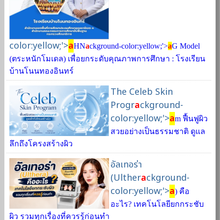
color:yellow;'>
a
HN
a
ckground-color:yellow;'>
a
G Model
(ตระหนักโมเดล) เพื่อยกระดับคุณภาพการศึกษา : โรงเรียน
บ้านโนนทองอินทร์
The Celeb Skin
Progr
a
ckground-
color:yellow;'>
a
m ฟื้นฟูผิว
สวยอย่างเป็นธรรมชาติ ดูแล
ลึกถึงโครงสร้างผิว
อัลเทอร่า
(Ulther
a
ckground-
color:yellow;'>
a
) คือ
อะไร? เทคโนโลยียกกระชับ
ผิว รวมทุกเรื่องที่ควรรู้ก่อนทำ