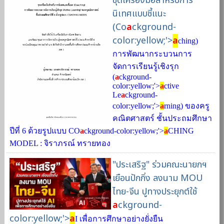
ชุดเครื่องมือสําหรับการ
นิเทศแบบชี้แนะ
(Co
a
ckground-
color:yellow;'>
a
ching)
การพัฒนากระบวนการ
จัดการเรียนรู้เชิงรุก
(
a
ckground-
color:yellow;'>
a
ctive
Le
a
ckground-
color:yellow;'>
a
rning) ของครู
คณิตศาสตร์ ชั้นประถมศึกษา
ปีที่ 6 ด้วยรูปแบบ CO
a
ckground-color:yellow;'>
a
CHING
MODEL : จิราภรณ์ ทรายทอง
"ประเสริฐ" ร่วมคณะนายกฯ
เยือนปักกิ่ง ลงนาม MOU
ไทย-จีน ปูทางประยุกต์ใช้
a
ckground-
color:yellow;'>
a
I เพื่อการศึกษาอย่างยั่งยืน