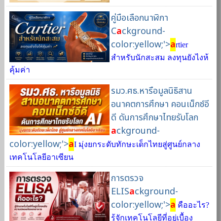
คู่มือเลือกนาฬิกา
C
a
ckground-
color:yellow;'>
a
rtier
สำหรับนักสะสม ลงทุนยังไงห้
คุ้มค่า
รมว.ศธ.หารือมูลนิธิสาน
อนาคตการศึกษา คอนเน็กซ์อี
ดี ดันการศึกษาไทยรับโลก
a
ckground-
color:yellow;'>
a
I มุ่งยกระดับทักษะเด็กไทยสู่ศูนย์กลาง
เทคโนโลยีอาเซียน
การตรวจ
ELIS
a
ckground-
color:yellow;'>
a
คืออะไร?
รู้จักเทคโนโลยีที่อยู่เบื้อง