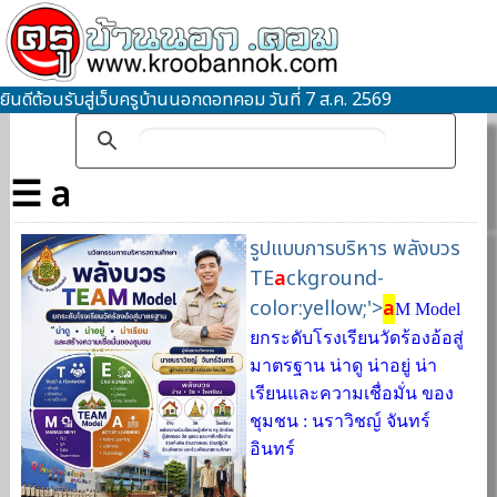
ยินดีต้อนรับสู่เว็บครูบ้านนอกดอทคอม วันที่ 7 ส.ค. 2569
☰ a
รูปแบบการบริหาร พลังบวร
TE
a
ckground-
color:yellow;'>
a
M Model
ยกระดับโรงเรียนวัดร้องอ้อสู่
มาตรฐาน น่าดู น่าอยู่ น่า
เรียนและความเชื่อมั่น ของ
ชุมชน : นราวิชญ์ จันทร์
อินทร์