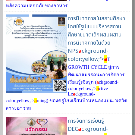
หลังความปลอดภัยของอาหาร
การนิเทศภายในสถานศึกษา
โดยใช้รูปแบบบริหารสถาน
ศึกษาขนาดเล็กผสมผสาน
การนิเทศภายในด้วย
NPS
a
ckground-
color:yellow;'>
a
T
GROWTH CYCLE สู่การ
พัฒนาสมรรถนะการจัดการ
เรียนรู้เชิงรุก (
a
ckground-
color:yellow;'>
a
ctive
Le
a
ckground-
color:yellow;'>
a
rning) ของครูโรงเรียนบ้านหนองแปน: พศวัต
สาระอาวาส
การจัดการเรียนรู้
DEC
a
ckground-