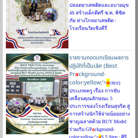
ปลอดยาเสพติดและอบายมุข
4S สร้างเด็กดีศรี ช.ค. พิชิต
ภัย ห่างไกลยาเสพติด :
โรงเรียนวัดเชิงคีรี
รายงานถอดบทเรียนผลการ
ปฏิบัติที่เป็นเลิศ (Best
Pr
a
ckground-
color:yellow;'>
a
ctice)
ประเภทครู เรื่อง การขับ
เคลื่อนคุณลักษณะ 5
ประการของโรงเรียนสุจริต สู่
การสร้างนักใช้จ่ายน้อยอย่าง
ชาญฉลาดด้วย BUY Model
ร่วมกับ GP
a
ckground-
color:yellow;'>
a
S 5 Step : ศิริ