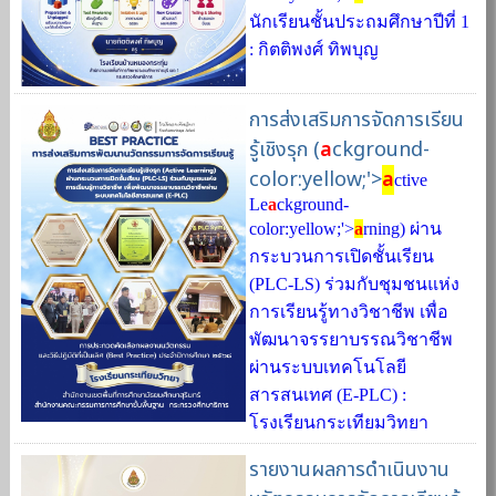
นักเรียนชั้นประถมศึกษาปีที่ 1
: กิตติพงศ์ ทิพบุญ
การส่งเสริมการจัดการเรียน
รู้เชิงรุก (
a
ckground-
color:yellow;'>
a
ctive
Le
a
ckground-
color:yellow;'>
a
rning) ผ่าน
กระบวนการเปิดชั้นเรียน
(PLC-LS) ร่วมกับชุมชนแห่ง
การเรียนรู้ทางวิชาชีพ เพื่อ
พัฒนาจรรยาบรรณวิชาชีพ
ผ่านระบบเทคโนโลยี
สารสนเทศ (E-PLC) :
โรงเรียนกระเทียมวิทยา
รายงานผลการดำเนินงาน