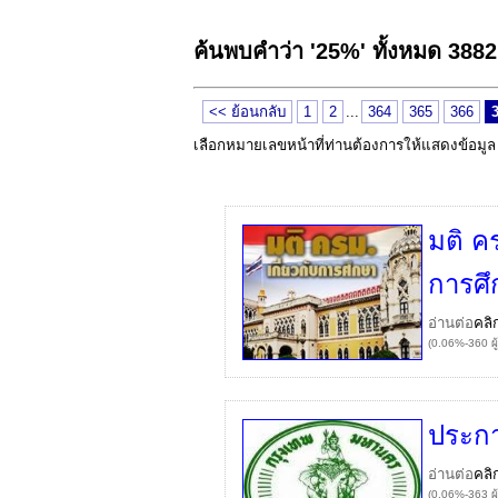
ค้นพบคำว่า '25%' ทั้งหมด 388
<< ย้อนกลับ
1
2
...
364
365
366
เลือกหมายเลขหน้าที่ท่านต้องการให้แสดงข้อมู
มติ คร
การศึ
อ่านต่อ
คลิ
(0.06%-360 ผู
ประก
อ่านต่อ
คลิ
(0.06%-363 ผู