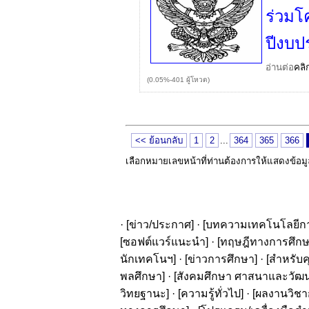
ร่วมโ
ปีงบป
อ่านต่อ
คลิ
(0.05%-401 ผู้โหวต)
<< ย้อนกลับ
1
2
...
364
365
366
เลือกหมายเลขหน้าที่ท่านต้องการให้แสดงข้อม
· [
ข่าว/ประกาศ
] · [
บทความเทคโนโลยีก
[
ซอฟต์แวร์แนะนำ
] · [
ทฤษฎีทางการศึก
นักเทคโนฯ
] · [
ข่าวการศึกษา
] · [
สำหรับค
พลศึกษา
] · [
สังคมศึกษา ศาสนาและวัฒ
วิทยฐานะ
] · [
ความรู้ทั่วไป
] · [
ผลงานวิชาก