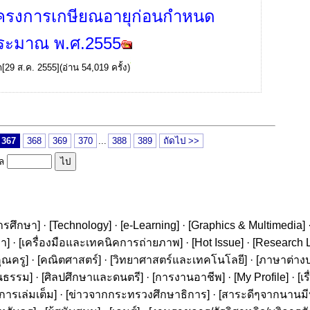
ครงการเกษียณอายุก่อนกำหนด
ระมาณ พ.ศ.2555
ก
[29 ส.ค. 2555](อ่าน 54,019 ครั้ง)
367
368
369
370
...
388
389
ถัดไป >>
ูล
ารศึกษา
] · [
Technology
] · [
e-Learning
] · [
Graphics & Multimedia
] 
ษา
] · [
เครื่องมือและเทคนิคการถ่ายภาพ
] · [
Hot Issue
] · [
Research L
ุณครู
] · [
คณิตศาสตร์
] · [
วิทยาศาสตร์และเทคโนโลยี
] · [
ภาษาต่าง
นธรรม
] · [
ศิลปศึกษาและดนตรี
] · [
การงานอาชีพ
] · [
My Profile
] · [
เ
ารเล่มเต็ม
] · [
ข่าวจากกระทรวงศึกษาธิการ
] · [
สาระดีๆจากนานมีบุ