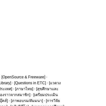
· [
OpenSource & Freeware
] ·
ibrary
] · [
Questions in ETC
] · [
แวดวง
ประเทศ
] · [
ภาษาไทย
] · [
สุขศึกษาและ
รื่องราวจากสมาชิก
] · [
เตรียมประเมิน
๊คส์
] · [
ภาพอบรม/สัมมนา
] · [
การวิจัย