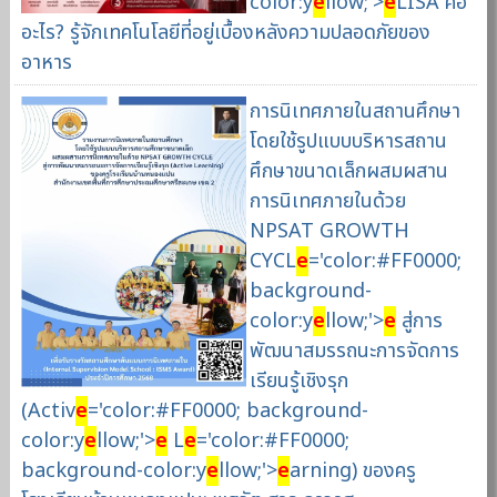
color:y
e
llow;'>
e
LISA คือ
อะไร? รู้จักเทคโนโลยีที่อยู่เบื้องหลังความปลอดภัยของ
อาหาร
การนิเทศภายในสถานศึกษา
โดยใช้รูปแบบบริหารสถาน
ศึกษาขนาดเล็กผสมผสาน
การนิเทศภายในด้วย
NPSAT GROWTH
CYCL
e
='color:#FF0000;
background-
color:y
e
llow;'>
e
สู่การ
พัฒนาสมรรถนะการจัดการ
เรียนรู้เชิงรุก
(Activ
e
='color:#FF0000; background-
color:y
e
llow;'>
e
L
e
='color:#FF0000;
background-color:y
e
llow;'>
e
arning) ของครู