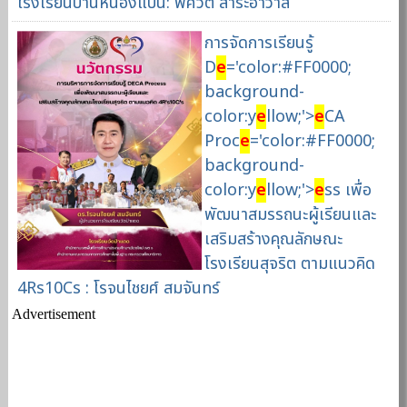
โรงเรียนบ้านหนองแปน: พศวัต สาระอาวาส
การจัดการเรียนรู้
D
e
='color:#FF0000;
background-
color:y
e
llow;'>
e
CA
Proc
e
='color:#FF0000;
background-
color:y
e
llow;'>
e
ss เพื่อ
พัฒนาสมรรถนะผู้เรียนและ
เสริมสร้างคุณลักษณะ
โรงเรียนสุจริต ตามแนวคิด
4Rs10Cs : โรจนไชยศ์ สมจันทร์
Advertisement