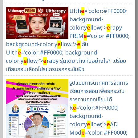
Ulth
e
='color:#FF0000;
background-
color:y
e
llow;'>
e
rapy
PRIM
e
='color:#FF0000;
background-color:y
e
llow;'>
e
กับ
Ulth
e
='color:#FF0000; background-
color:y
e
llow;'>
e
rapy รุ่นเดิม ต่างกันอย่างไร? เปรียบ
เทียบก่อนเลือกโปรแกรมยกกระชับผิว
รูปแบบการนิเทศการจัดการ
เรียนการสอนเพื่อยกระดับ
การอ่านออกเขียนได้
R
e
='color:#FF0000;
background-
color:y
e
llow;'>
e
AD
Mod
e
='color:#FF0000;