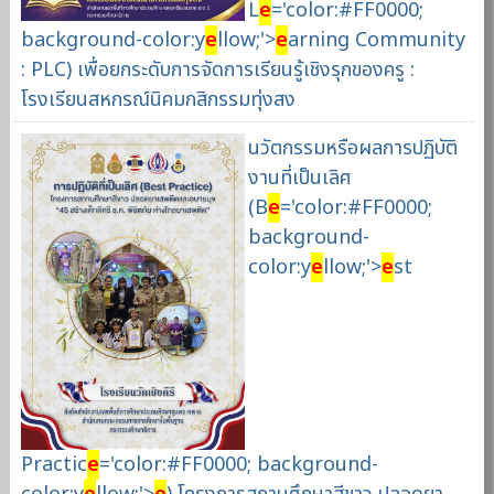
L
e
='color:#FF0000;
background-color:y
e
llow;'>
e
arning Community
: PLC) เพื่อยกระดับการจัดการเรียนรู้เชิงรุกของครู :
โรงเรียนสหกรณ์นิคมกสิกรรมทุ่งสง
นวัตกรรมหรือผลการปฏิบัติ
งานที่เป็นเลิศ
(B
e
='color:#FF0000;
background-
color:y
e
llow;'>
e
st
Practic
e
='color:#FF0000; background-