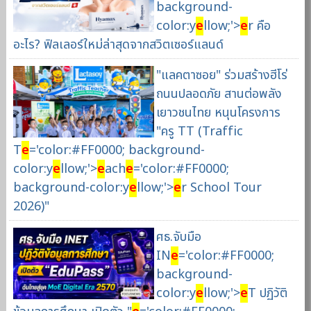
background-
color:y
e
llow;'>
e
r คือ
อะไร? ฟิลเลอร์ใหม่ล่าสุดจากสวิตเซอร์แลนด์
"แลคตาซอย" ร่วมสร้างฮีโร่
ถนนปลอดภัย สานต่อพลัง
เยาวชนไทย หนุนโครงการ
"ครู TT (Traffic
T
e
='color:#FF0000; background-
color:y
e
llow;'>
e
ach
e
='color:#FF0000;
background-color:y
e
llow;'>
e
r School Tour
2026)"
ศธ.จับมือ
IN
e
='color:#FF0000;
background-
color:y
e
llow;'>
e
T ปฏิวัติ