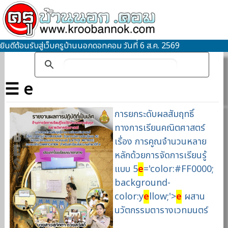
ยินดีต้อนรับสู่เว็บครูบ้านนอกดอทคอม วันที่ 6 ส.ค. 2569
☰ e
การยกระดับผลสัมฤทธิ์
ทางการเรียนคณิตศาสตร์
เรื่อง การคูณจำนวนหลาย
หลักด้วยการจัดการเรียนรู้
แบบ 5
e
='color:#FF0000;
background-
color:y
e
llow;'>
e
ผสาน
นวัตกรรมตารางเวทมนตร์