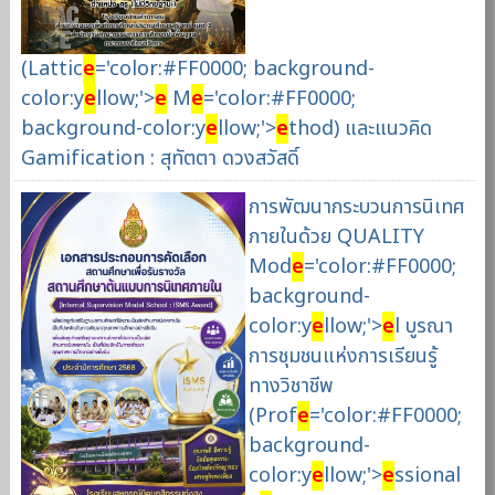
(Lattic
e
='color:#FF0000; background-
color:y
e
llow;'>
e
M
e
='color:#FF0000;
background-color:y
e
llow;'>
e
thod) และแนวคิด
Gamification : สุทัตตา ดวงสวัสดิ์
การพัฒนากระบวนการนิเทศ
ภายในด้วย QUALITY
Mod
e
='color:#FF0000;
background-
color:y
e
llow;'>
e
l บูรณา
การชุมชนแห่งการเรียนรู้
ทางวิชาชีพ
(Prof
e
='color:#FF0000;
background-
color:y
e
llow;'>
e
ssional