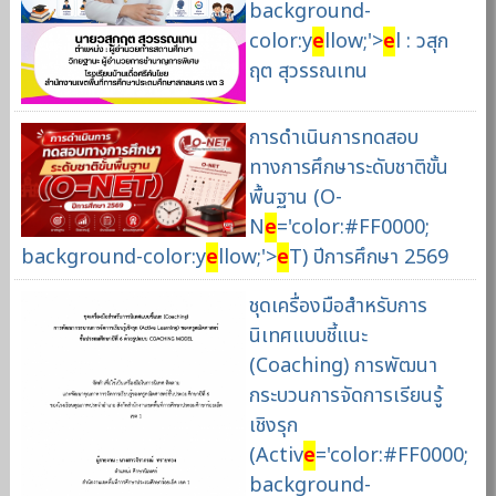
background-
color:y
e
llow;'>
e
l : วสุก
ฤต สุวรรณเทน
การดำเนินการทดสอบ
ทางการศึกษาระดับชาติขั้น
พื้นฐาน (O-
N
e
='color:#FF0000;
background-color:y
e
llow;'>
e
T) ปีการศึกษา 2569
ชุดเครื่องมือสําหรับการ
นิเทศแบบชี้แนะ
(Coaching) การพัฒนา
กระบวนการจัดการเรียนรู้
เชิงรุก
(Activ
e
='color:#FF0000;
background-