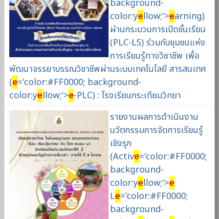
background-
color:y
e
llow;'>
e
arning)
ผ่านกระบวนการเปิดชั้นเรียน
(PLC-LS) ร่วมกับชุมชนแห่ง
การเรียนรู้ทางวิชาชีพ เพื่อ
พัฒนาจรรยาบรรณวิชาชีพผ่านระบบเทคโนโลยี สารสนเทศ
(
e
='color:#FF0000; background-
color:y
e
llow;'>
e
-PLC) : โรงเรียนกระเทียมวิทยา
รายงานผลการดำเนินงาน
นวัตกรรมการจัดการเรียนรู้
เชิงรุก
(Activ
e
='color:#FF0000;
background-
color:y
e
llow;'>
e
L
e
='color:#FF0000;
background-