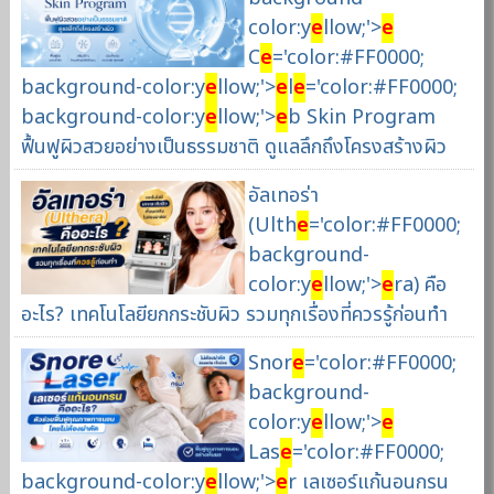
color:y
e
llow;'>
e
C
e
='color:#FF0000;
background-color:y
e
llow;'>
e
l
e
='color:#FF0000;
background-color:y
e
llow;'>
e
b Skin Program
ฟื้นฟูผิวสวยอย่างเป็นธรรมชาติ ดูแลลึกถึงโครงสร้างผิว
อัลเทอร่า
(Ulth
e
='color:#FF0000;
background-
color:y
e
llow;'>
e
ra) คือ
อะไร? เทคโนโลยียกกระชับผิว รวมทุกเรื่องที่ควรรู้ก่อนทำ
Snor
e
='color:#FF0000;
background-
color:y
e
llow;'>
e
Las
e
='color:#FF0000;
background-color:y
e
llow;'>
e
r เลเซอร์แก้นอนกรน