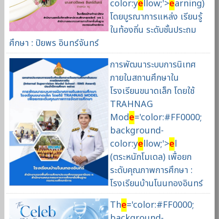
color:y
e
llow;'>
e
arning)
โดยบูรณาการแหล่ง เรียนรู้
ในท้องถิ่น ระดับชั้นประถม
ศึกษา : ปิยพร อินทร์จันทร์
การพัฒนาระบบการนิเทศ
ภายในสถานศึกษาใน
โรงเรียนขนาดเล็ก โดยใช้
TRAHNAG
Mod
e
='color:#FF0000;
background-
color:y
e
llow;'>
e
l
(ตระหนักโมเดล) เพื่อยก
ระดับคุณภาพการศึกษา :
โรงเรียนบ้านโนนทองอินทร์
Th
e
='color:#FF0000;
background-