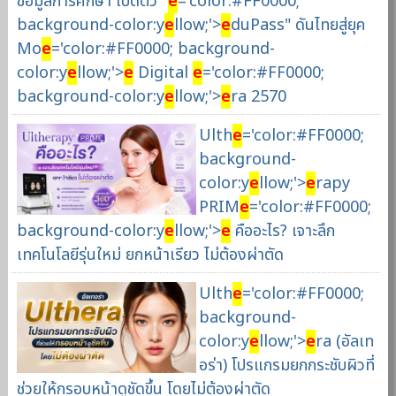
ข้อมูลการศึกษา เปิดตัว "
e
='color:#FF0000;
background-color:y
e
llow;'>
e
duPass" ดันไทยสู่ยุค
Mo
e
='color:#FF0000; background-
color:y
e
llow;'>
e
Digital
e
='color:#FF0000;
background-color:y
e
llow;'>
e
ra 2570
Ulth
e
='color:#FF0000;
background-
color:y
e
llow;'>
e
rapy
PRIM
e
='color:#FF0000;
background-color:y
e
llow;'>
e
คืออะไร? เจาะลึก
เทคโนโลยีรุ่นใหม่ ยกหน้าเรียว ไม่ต้องผ่าตัด
Ulth
e
='color:#FF0000;
background-
color:y
e
llow;'>
e
ra (อัลเท
อร่า) โปรแกรมยกกระชับผิวที่
ช่วยให้กรอบหน้าดูชัดขึ้น โดยไม่ต้องผ่าตัด