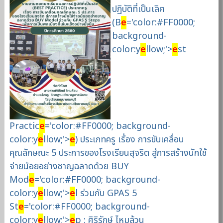
ปฏิบัติที่เป็นเลิศ
(B
e
='color:#FF0000;
background-
color:y
e
llow;'>
e
st
Practic
e
='color:#FF0000; background-
color:y
e
llow;'>
e
) ประเภทครู เรื่อง การขับเคลื่อน
คุณลักษณะ 5 ประการของโรงเรียนสุจริต สู่การสร้างนักใช้
จ่ายน้อยอย่างชาญฉลาดด้วย BUY
Mod
e
='color:#FF0000; background-
color:y
e
llow;'>
e
l ร่วมกับ GPAS 5
St
e
='color:#FF0000; background-
color:y
e
llow;'>
e
p : ศิริรักษ์ ไหมล้วน