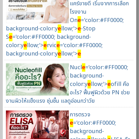
แคร์ขายดี เริ่มจากการเลือก
โรงงาน
On
e
='color:#FF0000;
background-color:y
e
llow;'>
e
-Stop
S
e
='color:#FF0000; background-
color:y
e
llow;'>
e
rvic
e
='color:#FF0000;
background-color:y
e
llow;'>
e
Nucl
e
='color:#FF0000;
background-
color:y
e
llow;'>
e
ofill คือ
อะไร? ฟื้นฟูผิวด้วย PN ช่วย
งานผิวให้แข็งแรง ชุ่มชื้น แลดูอ่อนกว่าวัย
การตรวจ
e
='color:#FF0000;
background-