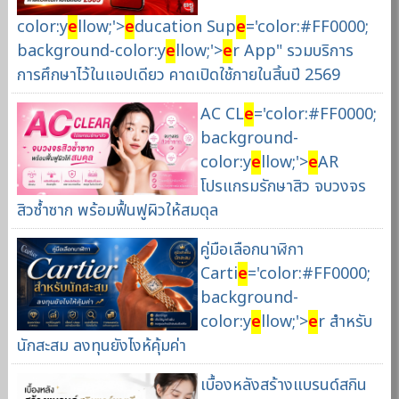
color:y
e
llow;'>
e
ducation Sup
e
='color:#FF0000;
background-color:y
e
llow;'>
e
r App" รวมบริการ
การศึกษาไว้ในแอปเดียว คาดเปิดใช้ภายในสิ้นปี 2569
AC CL
e
='color:#FF0000;
background-
color:y
e
llow;'>
e
AR
โปรแกรมรักษาสิว จบวงจร
สิวซ้ำซาก พร้อมฟื้นฟูผิวให้สมดุล
คู่มือเลือกนาฬิกา
Carti
e
='color:#FF0000;
background-
color:y
e
llow;'>
e
r สำหรับ
นักสะสม ลงทุนยังไงห้คุ้มค่า
เบื้องหลังสร้างแบรนด์สกิน