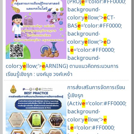
(PROJ
e
='color:#FF0000;
background-
color:y
e
llow;'>
e
CT-
BAS
e
='color:#FF0000;
background-
color:y
e
llow;'>
e
D
L
e
='color:#FF0000;
background-
color:y
e
llow;'>
e
ARNING) ตามแนวคิดกระบวนการ
เรียนรู้เชิงรุก : นงค์นุช วงค์เหง้า
การส่งเสริมการจัดการเรียน
รู้เชิงรุก
(Activ
e
='color:#FF0000;
background-
color:y
e
llow;'>
e
L
e
='color:#FF0000;