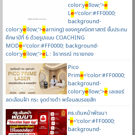
color:y
e
llow;'>
e
L
e
='color:#FF0000;
background-
color:y
e
llow;'>
e
arning) ของครูคณิตศาสตร์ ชั้นประถม
ศึกษาปีที่ 6 ด้วยรูปแบบ COACHING
MOD
e
='color:#FF0000; background-
color:y
e
llow;'>
e
L : จิราภรณ์ ทรายทอง
Pico
Prim
e
='color:#FF0000;
background-
color:y
e
llow;'>
e
เลเซอร์
ลดเลือนฝ้า กระ จุดด่างดำ พร้อมลบรอยสัก
ศธ.เดินหน้าพัฒนา
"
e
='color:#FF0000;
background-