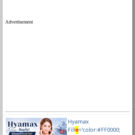
Advertisement
Hyamax
Fill
e
='color:#FF0000;