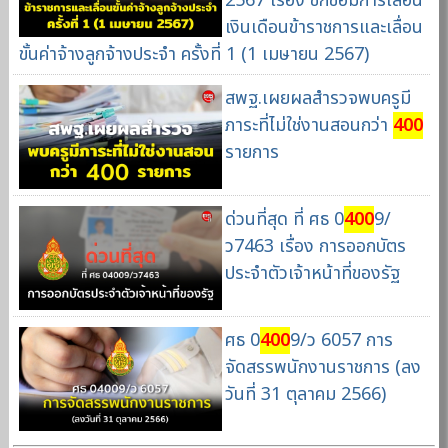
2567 เรื่อง ซักซ้อมการเลื่อน
เงินเดือนข้าราชการและเลื่อน
ขั้นค่าจ้างลูกจ้างประจำ ครั้งที่ 1 (1 เมษายน 2567)
สพฐ.เผยผลสำรวจพบครูมี
ภาระที่ไม่ใช่งานสอนกว่า
400
รายการ
ด่วนที่สุด ที่ ศธ 0
400
9/
ว7463 เรื่อง การออกบัตร
ประจำตัวเจ้าหน้าที่ของรัฐ
ศธ 0
400
9/ว 6057 การ
จัดสรรพนักงานราชการ (ลง
วันที่ 31 ตุลาคม 2566)