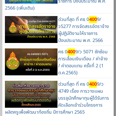
ราชการ ปีงบประมาณ พ.ศ.
2566 (เพิ่มเติม)
ด่วนที่สุด ที่ ศธ 0
400
9/
ว5277 การจัดสรรอัตราจ้าง
ผู้ปฏิบัติงานให้ราชการ
ปีงบประมาณ พ.ศ. 2566
ศธ 0
400
9/ว 5071 ซักซ้อม
การเลื่อนเงินเดือน / ค่าจ้าง
/ ค่าตอบแทน ครั้งที่ 2 (1
ต.ค.2565)
ด่วนที่สุด ที่ ศธ 0
400
9/ว
4749 เรื่อง การวางแผน
บรรจุนักศึกษาทุนผู้ได้รับการ
คัดเลือกเข้าร่วมโครงการ
ผลิตครูเพื่อพัฒนาท้องถิ่น ปีการศึกษา 2565