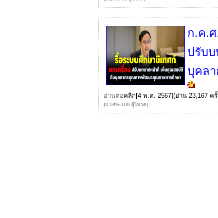
ก.ค.ศ
ปรับบท
บุคล
อ่านต่อ
คลิก
[4 พ.ค. 2567](อ่าน 23,167 ครั้
(0.18%-109 ผู้โหวต)