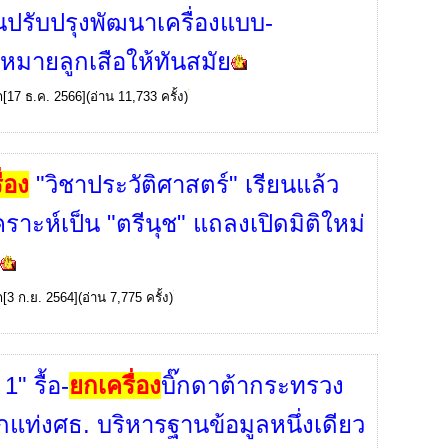
ปรับปรุงพัฒนาเครื่องแบบ-
องหมายลูกเสือให้ทันสมัย
ก
[17 ธ.ค. 2566](อ่าน 11,733 ครั้ง)
่อง
"วิชาประวัติศาสตร์" เรียนแล้ว
คราะห์เป็น "ตรีนุช" แถลงเปิดมิติใหม่
.
ก
[3 ก.ย. 2564](อ่าน 7,775 ครั้ง)
1" รื้อ-
ยกเครื่อง
บิ๊กดาต้ากระทรวง
กแท่งศธ. บริหารฐานข้อมูลหนึ่งเดียว