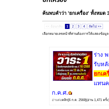
ค้นพบคำว่า 'ยกเครื่อง' ทั้งหมด
<< ย้อนกลับ
1
2
3
4
ถัดไป >>
เลือกหมายเลขหน้าที่ท่านต้องการให้แสดงข้อมู
ร่าง 
รับหล
ยกเครื
แทนคร
ก.ค.ศ.
อ่านต่อ
คลิก
[6 ก.ค. 2569](อ่าน 1,471 ครั้ง