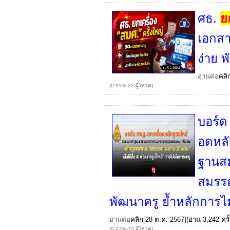
ศธ.
ย
เอกสา
ง่าย 
อ่านต่อ
คลิ
(0.91%-22 ผู้โหวต)
บอร์ด
อดหล
ฐานสม
สมรรถ
พัฒนาครู ย้ำหลักการไม
อ่านต่อ
คลิก
[28 ต.ค. 2567](อ่าน 3,242 ครั้
(0.27%-73 ผู้โหวต)