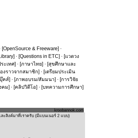
· [
OpenSource & Freeware
] ·
ibrary
] · [
Questions in ETC
] · [
แวดวง
ประเทศ
] · [
ภาษาไทย
] · [
สุขศึกษาและ
รื่องราวจากสมาชิก
] · [
เตรียมประเมิน
๊คส์
] · [
ภาพอบรม/สัมมนา
] · [
การวิจัย
ังคม
] · [
คลิปวิดีโอ
] · [
บทความการศึกษา
]
kroobannok.com
ะลิงค์มาที่เราครับ (มีแบนเนอร์ 2 แบบ)