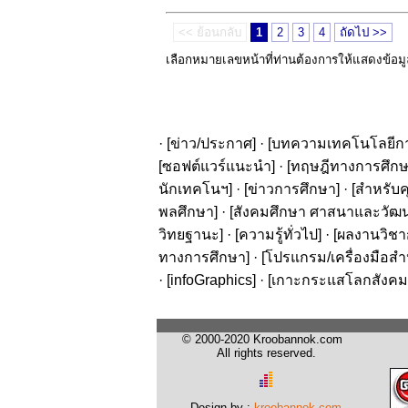
<< ย้อนกลับ
1
2
3
4
ถัดไป >>
เลือกหมายเลขหน้าที่ท่านต้องการให้แสดงข้อม
· [
ข่าว/ประกาศ
] · [
บทความเทคโนโลยีก
[
ซอฟต์แวร์แนะนำ
] · [
ทฤษฎีทางการศึก
นักเทคโนฯ
] · [
ข่าวการศึกษา
] · [
สำหรับค
พลศึกษา
] · [
สังคมศึกษา ศาสนาและวัฒ
วิทยฐานะ
] · [
ความรู้ทั่วไป
] · [
ผลงานวิชาก
ทางการศึกษา
] · [
โปรแกรม/เครื่องมือสำ
· [
infoGraphics
] · [
เกาะกระแสโลกสังคม
© 2000-2020 Kroobannok.com
All rights reserved.
Design by :
kroobannok.com