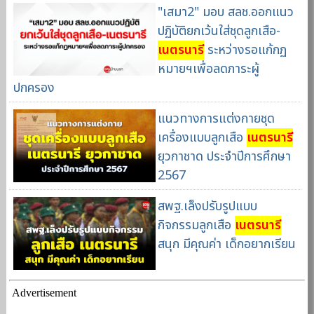
"เสมา2" มอบ สลช.ออกแนว
ปฏิบัติยกเว้นใส่ชุดลูกเสือ-
เนตรนารี
ระหว่างรอแก้กฏ
หมายฯเพื่อลดภาระผู้
ปกครอง
แนวทางการแต่งกายชุด
เครื่องแบบลูกเสือ
เนตรนารี
ยุวกาชาด ประจำปีการศึกษา
2567
สพฐ.เล็งปรับรูปแบบ
กิจกรรมลูกเสือ
เนตรนารี
สนุก มีคุณค่า เด็กอยากเรียน
Advertisement