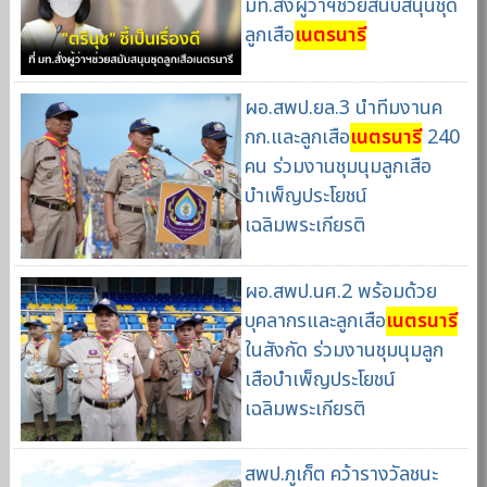
มท.สั่งผู้ว่าฯช่วยสนับสนุนชุด
ลูกเสือ
เนตรนารี
ผอ.สพป.ยล.3 นำทีมงานค
กก.และลูกเสือ
เนตรนารี
240
คน ร่วมงานชุมนุมลูกเสือ
บำเพ็ญประโยชน์
เฉลิมพระเกียรติ
ผอ.สพป.นศ.2 พร้อมด้วย
บุคลากรและลูกเสือ
เนตรนารี
ในสังกัด ร่วมงานชุมนุมลูก
เสือบำเพ็ญประโยชน์
เฉลิมพระเกียรติ
สพป.ภูเก็ต คว้ารางวัลชนะ