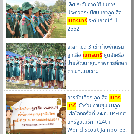
เลิศ ระดับภาคใต้ ในการ
ประกวดระเบียบแถวลูกเสือ
เนตรนารี
ระดับภาคใต้ ปี
2562
ยะลา เขต 3 เข้าค่ายพักแรม
ลูกเสือ
เนตรนารี
ศูนย์เครือ
ข่ายพัฒนาคุณภาพการศึกษา
ตาเนาะแมเราะ
การคัดเลือก ลูกเสือ
เนตร
นารี
เข้าร่วมงานชุมนุมลูก
เสือโลกครั้งที่ 24 ณ ประเทศ
สหรัฐอเมริกา (24th
World Scout Jamboree,