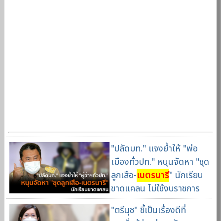
"ปลัดมท." แจงย้ำให้ "พ่อ
เมืองทั่วปท." หนุนจัดหา "ชุด
ลูกเสือ-
เนตรนารี
" นักเรียน
ขาดแคลน ไม่ใช้งบราชการ
"ตรีนุช" ชี้เป็นเรื่องดีที่