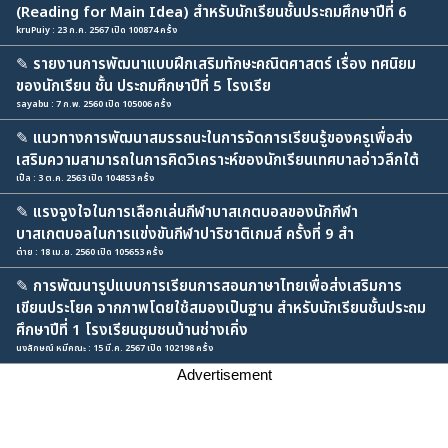
(Reading for Main Idea) สำหรับนักเรียนชั้นประถมศึกษาปีที่ 6
kruPuiy : 23 ก.ค. 2567 เปิด 100874 ครั้ง
✎
รายงานการพัฒนาแบบฝึกเสริมทักษะคณิตศาสตร์ เรื่อง ทศนิยม
ของนักเรียน ชั้น ประถมศึกษาปีที่ 5 โรงเรีย
sayabu : 7 ก.พ. 2560 เปิด 105006 ครั้ง
✎
แนวทางการพัฒนาสมรรถนะในการจัดการเรียนรู้ของครูเพื่อส่ง
เสริมความสามารถในการคิดวิเคราะห์ของนักเรียนเทศบาลอ่าวลึกใต้
เปิ้ล : 3 ต.ค. 2563 เปิด 104853 ครั้ง
✎
แรงจูงใจในการเลือกเล่นกีฬาบาสเกตบอลของนักกีฬา
บาสเกตบอลในการแข่งขันกีฬาปาริชาติเกมส์ ครั้งที่ 9 สำ
ต่าย : 18 เม.ย. 2560 เปิด 105653 ครั้ง
✎
การพัฒนารูปแบบการเรียนการสอนภาษาไทยเพื่อส่งเสริมการ
เขียนประโยค จากภาพโดยใช้สมองเป็นฐาน สำหรับนักเรียนชั้นประถม
ศึกษาปีที่ 1 โรงเรียนชุมชนบ้านช่างเคิ่ง
นงลักษณ์ หมีคณะ : 15 มี.ค. 2567 เปิด 102198 ครั้ง
Advertisement