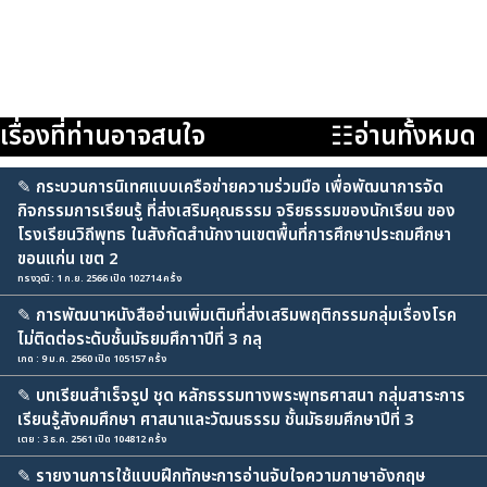
เรื่องที่ท่านอาจสนใจ
☷อ่านทั้งหมด
✎
กระบวนการนิเทศแบบเครือข่ายความร่วมมือ เพื่อพัฒนาการจัด
กิจกรรมการเรียนรู้ ที่ส่งเสริมคุณธรรม จริยธรรมของนักเรียน ของ
โรงเรียนวิถีพุทธ ในสังกัดสำนักงานเขตพื้นที่การศึกษาประถมศึกษา
ขอนแก่น เขต 2
ทรงวุฒิ : 1 ก.ย. 2566 เปิด 102714 ครั้ง
✎
การพัฒนาหนังสืออ่านเพิ่มเติมที่ส่งเสริมพฤติกรรมกลุ่มเรื่องโรค
ไม่ติดต่อระดับชั้นมัธยมศึกาาปีที่ 3 กลุ
เกด : 9 ม.ค. 2560 เปิด 105157 ครั้ง
✎
บทเรียนสำเร็จรูป ชุด หลักธรรมทางพระพุทธศาสนา กลุ่มสาระการ
เรียนรู้สังคมศึกษา ศาสนาและวัฒนธรรม ชั้นมัธยมศึกษาปีที่ 3
เตย : 3 ธ.ค. 2561 เปิด 104812 ครั้ง
✎
รายงานการใช้แบบฝึกทักษะการอ่านจับใจความภาษาอังกฤษ