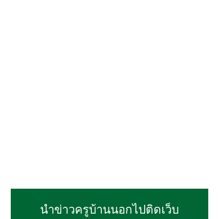
นำข่าวครูบ้านนอกไปติดเว็บ