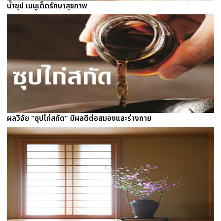
น้ำซุป เมนูเด็ดรักษาสุขภาพ
ผลวิจัย "ซุปไก่สกัด" มีผลดีต่อสมองและร่างกาย