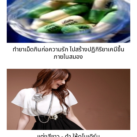
ทำยาเม็ดกินก่อความรัก ไปสร้างปฏิกิริยาเคมีขึ้น
ภายในสมอง
แต่งสีขาว - ดำ ให้ดูโมเดิร์น