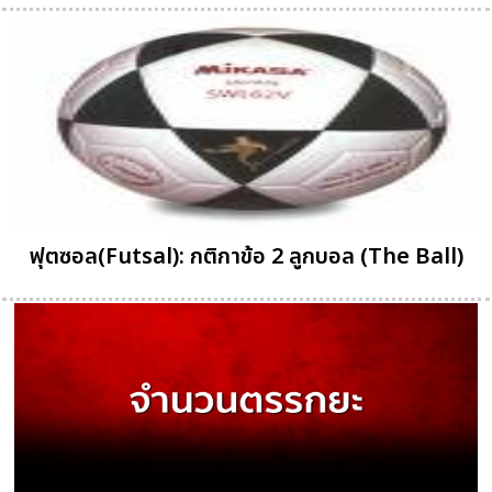
ฟุตซอล(Futsal): กติกาข้อ 2 ลูกบอล (The Ball)