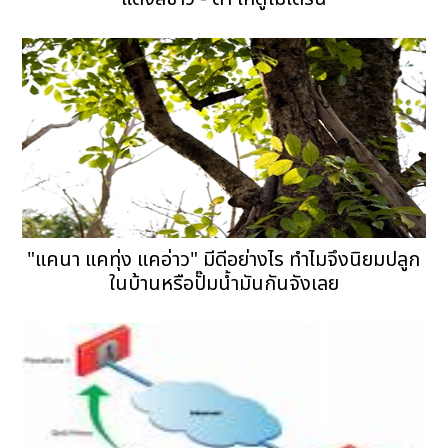
"แคนา แคทุ่ง แคอ่าว" มีดีอย่างไร ทำไมจึงนิยมปลูก
ในบ้านหรือปั๊มน้ำมันกันจังเลย