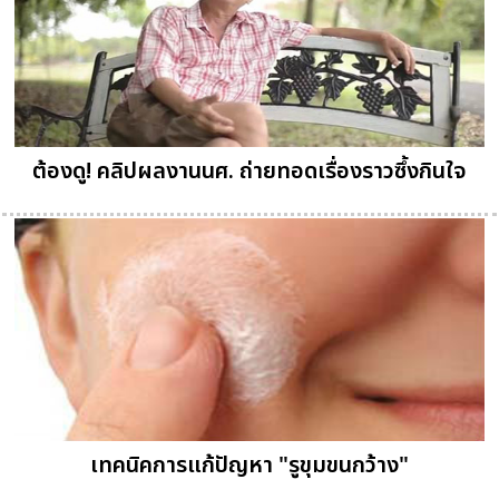
ต้องดู! คลิปผลงานนศ. ถ่ายทอดเรื่องราวซึ้งกินใจ
เทคนิคการแก้ปัญหา "รูขุมขนกว้าง"