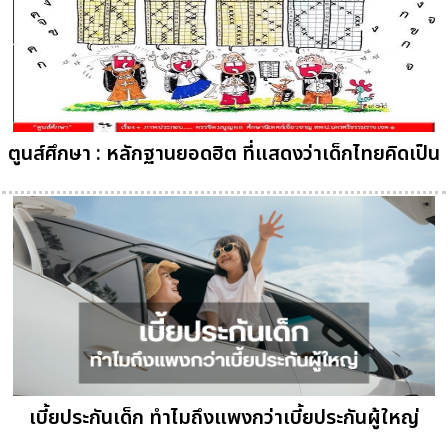
ตูนส์ศึกษา : หลักฐานยอดฮิต ที่แสดงว่าเด็กไทยคิดเป็น
เบี้ยประกันเด็ก ทำไมถึงแพงกว่าเบี้ยประกันผู้ใหญ่