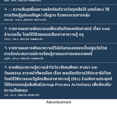
อลิต : 3 พ.ค. 2562 เปิด 104560 ครั้ง
✎
: : ความสัมฤทธิ์ผลงานผลิตภัณฑ์จากวัสดุเหลือใช้ (เศษโลหะ) วิธี
การเรียนรู้รูปแบบปัญหา เป็นฐาน ด้วยกระบวนการกลุ่ม
Peecha : 13 พ.ค. 2564 เปิด 104114 ครั้ง
✎
รายงานผลการพัฒนาแบบฝึกเสริมทักษะคณิตศาสตร์ เรื่อง ระบบ
จำนวนเต็ม โดยใช้วิธีสอนแบบสืบเสาะหาความรู้ กลุ
TOCC : 5 พ.ค. 2561 เปิด 104968 ครั้ง
✎
รายงานผลการพัฒนาความมีวินัยในตนเองของเด็กปฐมวัยโดย
การจัดประสบการณ์การเรียนรู้ตามแนวทางมอนเตสซอรี่
ครูปิ๊ก : 20 ธ.ค. 2562 เปิด 104568 ครั้ง
✎
การพัฒนาความรู้ความเข้าใจวิชาสังคมศึกษา ศาสนา และ
วัฒนธรรม สาระหน้าที่พลเมือง เรื่อง พลเมืองดีตามวิถีประชาธิปไตย
โดยใช้วิธีการแบบวัฏจักรสืบเสาะหาความรู้ (5Es) ร่วมกับการประยุกต์
ใช้กิจกรรมกลุ่มสัมพันธ์(Group Process Activities) เพื่อส่งเสริม
ความเป็นพลเม
วาวา : 4 ต.ค. 2568 เปิด 98290 ครั้ง
Advertisement