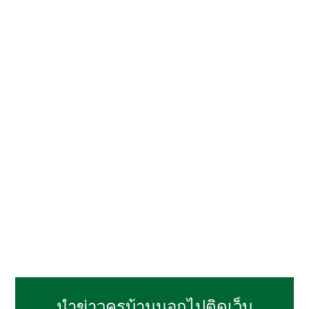
นำข่าวครูบ้านนอกไปติดเว็บ