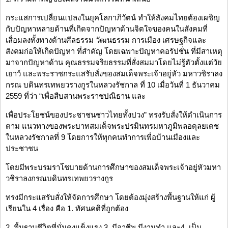
กระแสการเปลี่ยนแปลงในยุคโลกาภิวัตน์ ทำให้สังคมไทยต้องเผชิญ
กับปัญหาหลายด้านที่เกิดจากปัญหาด้านจิตใจของคนในสังคมที่
เสื่อมลงทั้งทางด้านศีลธรรม วัฒนธรรม การเมือง เศรษฐกิจและ
สังคมก่อให้เกิดปัญหา ที่สำคัญ โดยเฉพาะปัญหาคอรัปชั่น ที่มีสาเหตุ
มาจากปัญหาด้าน คุณธรรมจริยธรรมที่สั่งสมมาโดยไม่รู้ตัวตั้งแต่วัย
เยาว์ และพระราชกระแสรับสั่งของสมเด็จพระเจ้าอยู่หัว มหาวชิราลง
กรณ บดินทรเทพยวรางกูรในหลวงรัชกาล ที่ 10 เมื่อวันที่ 1 ธันวาคม
2559 ที่ว่า “เพื่อสืบสานพระราชปณิธาน และ
เพื่อประโยชน์ของประชาชนชาวไทยทั้งปวง” ทรงรับสั่งให้ดำเนินการ
ตาม แนวทางของพระบาทสมเด็จพระปรมินทรมหาภูมิพลอดุลยเดช
ในหลวงรัชกาลที่ 9 โดยการให้ทุกคนทำการเพื่อบ้านเมืองและ
ประชาชน
โดยมีพระบรมราโชบายด้านการศึกษาของสมเด็จพระเจ้าอยู่หัวมหา
วชิราลงกรณบดินทรเทพยวรางกูร
ทรงมีกระแสรับสั่งให้จัดการศึกษา โดยต้องมุ่งสร้างพื้นฐานให้แก่ ผู้
เรียนใน 4 เรื่อง คือ 1. ทัศนคติที่ถูกต้อง
2. พื้นฐานชีวิตที่มั่นคงแข็งแรง 3. มีอาชีพ มีงานทำ และ4. เป็น