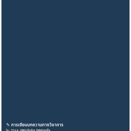
✎
การเขียนบทความทางวิชาการ
โบ : 17 ธ.ค. 2565 เปิดอ่าน 109414 ครั้ง