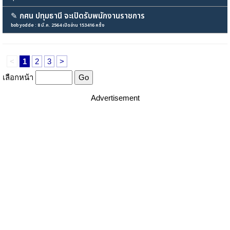
✎
กศน ปทุมธานี จะเปิดรับพนักงานราชการ
bob yodde : 8 มี.ค. 2564 เปิดอ่าน 153416 ครั้ง
<
1
2
3
>
เลือกหน้า
Advertisement