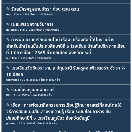
✎
รับสมัครครูหลายอัตรา ด่วน ด่วน ด่วน
mpr : 22 พ.ย. 2565 เปิดอ่าน 107784 ครั้ง
✎
เผยแพร่ผลงานวิชาการ
ผอ.อำนาจ : 14 ก.ย. 2565 เปิดอ่าน 108549 ครั้ง
✎
การพัฒนาบทเรียนออนไลน์ เรื่อง เครื่องมือที่ใช้ในงานช่าง
สำหรับนักเรียนชั้นประถมศึกษาปีที่ 5 โรงเรียน บ้านทับปริก ภาคเรียน
ที่ 1 ปีการศึกษา 2565 อำเภอเมือง จังหวัดกระบี่
อนุ : 12 ก.ย. 2565 เปิดอ่าน 108630 ครั้ง
✎
โรงเรียนวัดชินวราราม จ.ปทุมธานี รับครูคอมพิวเตอร์1 อัตรา 7-
10 มิย65
bob yodde : 9 มิ.ย. 2565 เปิดอ่าน 114892 ครั้ง
✎
รับสมัครครูคอมพิวเตอร์
Klin : 8 มิ.ย. 2565 เปิดอ่าน 116282 ครั้ง
✎
เรื่อง : การพัฒนากิจกรรมการเรียนรู้วิทยาศาสตร์ที่สอนโดยใช้
วิธีการสอนแบบสืบเสาะหาความรู้ เรื่อง ระบบย่อยอาหาร ชั้น
มัธยมศึกษาปีที่ 5 โรงเรียนภูเขียว จังหวัดชัยภูมิ
phueng : 5 มิ.ย. 2565 เปิดอ่าน 114838 ครั้ง