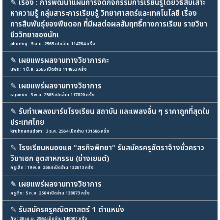
✎
เรื่อง : การพัฒนาแผนการจัดกิจกรรมการเรียนรู้โดยวิธีสืบเสาะ
หาความรู้ กลุ่มสาระการเรียนรู้ วิทยาศาสตร์และเทคโนโลยี เรื่อง
การสืบพันธุ์ของพืชดอก ที่มีผลต่อผลสัมฤทธิ์ทางการเรียน รายวิชา
ชีววิทยาของนักเ
phueng : 5 มิ.ย. 2565 เปิดอ่าน 114764 ครั้ง
✎
เผยแพรผลงานทางวิชาการคะ
แพร : 1 มิ.ย. 2565 เปิดอ่าน 114853 ครั้ง
✎
เผยแพร่ผลงานทางวิชาการ
หนุงหนิง : 3 พ.ค. 2565 เปิดอ่าน 117820 ครั้ง
✎
รับทำเพลงมาร์ชโรงเรียน สถาบัน และเพลงอื่น ๆ ราคาถูกที่สุดใน
ประเทศไทย
kruhnanudom : 3 ธ.ค. 2564 เปิดอ่าน 131586 ครั้ง
✎
โรงเรียนหนองแค "สรกิจพิทยา" รับสมัครครูอัตราจ้างชั่วคราว
วิชาเอก อุตสาหกรรม (ช่างเยนต์)
ครูเล็ก : 19 พ.ย. 2564 เปิดอ่าน 132613 ครั้ง
✎
เผยแพร่ผลงานทางวิชาการ
ครูติ่ง : 5 ก.ย. 2564 เปิดอ่าน 138873 ครั้ง
✎
รับสมัครครูคณิตศาสตร์ 1 ตำแหน่ง
กุ้ง : 26 เม.ย. 2564 เปิดอ่าน 149001 ครั้ง