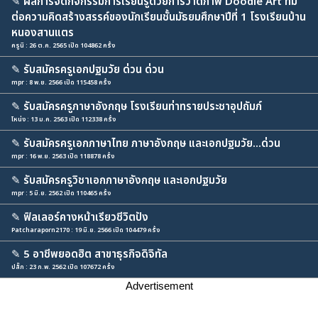
✎
ผลการจัดกิจกรรมการเรียนรู้ด้วยการวาดภาพ Doodle Art ที่มี
ต่อความคิดสร้างสรรค์ของนักเรียนชั้นมัธยมศึกษาปีที่ 1 โรงเรียนบ้าน
หนองสานแตร
ครูนิ : 26 ต.ค. 2565 เปิด 104862 ครั้ง
✎
รับสมัครครูเอกปฐมวัย ด่วน ด่วน
mpr : 8 พ.ย. 2566 เปิด 115458 ครั้ง
✎
รับสมัครครูภาษาอังกฤษ โรงเรียนท่าทรายประชาอุปถัมภ์
โหน่ง : 13 ม.ค. 2563 เปิด 112338 ครั้ง
✎
รับสมัครครูเอกภาษาไทย ภาษาอังกฤษ และเอกปฐมวัย...ด่วน
mpr : 16 พ.ย. 2563 เปิด 118878 ครั้ง
✎
รับสมัครครูวิชาเอกภาษาอังกฤษ และเอกปฐมวัย
mpr : 5 มิ.ย. 2562 เปิด 110465 ครั้ง
✎
ฟิลเลอร์คางหน้าเรียวชีวิตปัง
Patcharaporn2170 : 19 มิ.ย. 2566 เปิด 104479 ครั้ง
✎
5 อาชีพยอดฮิต สาขาธุรกิจดิจิทัล
ปลั๊ก : 23 ก.พ. 2562 เปิด 107672 ครั้ง
Advertisement