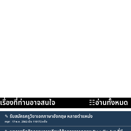
เรื่องที่ท่านอาจสนใจ
☷อ่านทั้งหมด
✎
รับสมัครครูวิชาเอกภาษาอังกฤษ หลายตำแหน่ง
mpr : 17 พ.ค. 2562 เปิด 110172 ครั้ง