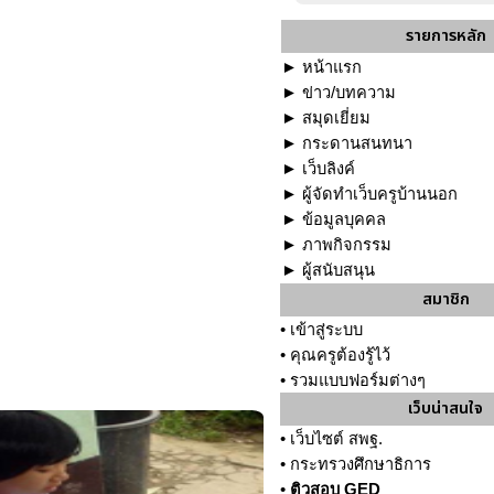
รายการหลัก
►
หน้าแรก
►
ข่าว/บทความ
►
สมุดเยี่ยม
►
กระดานสนทนา
►
เว็บลิงค์
►
ผู้จัดทำเว็บครูบ้านนอก
►
ข้อมูลบุคคล
►
ภาพกิจกรรม
►
ผู้สนับสนุน
สมาชิก
•
เข้าสู่ระบบ
•
คุณครูต้องรู้ไว้
•
รวมแบบฟอร์มต่างๆ
เว็บน่าสนใจ
•
เว็บไซต์ สพฐ.
•
กระทรวงศึกษาธิการ
•
ติวสอบ GED