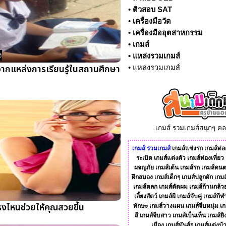
•
ติวสอบ SAT
•
เครื่องมือวัด
•
เครื่องมืออุตสาหกรรม
•
เกมส์
ง
•
แหล่งรวมเกมส์
จากแหล่งการเรียนรู้ในสถานศึกษา
•
แหล่งรวมเกมส์
เกมส์ รวมเกมส์สนุกๆ ค
เกมส์
รวมเกมส์
เกมส์แข่งรถ
เกมส์ต่อส
ระเบิด
เกมส์แต่งตัว
เกมส์ท่องเที่ยว
ผจญภัย
เกมส์เต้น
เกมส์รถ
เกมส์ดนต
ฝึกสมอง
เกมส์เด็กๆ
เกมส์ปลูกผัก
เกมส
เกมส์ตลก
เกมส์ตัดผม
เกมส์ก้านกล้ว
เลี้ยงสัตว์
เกมส์ผี
เกมส์จับคู่
เกมส์กีฬ
งไหนช่วยให้คุณสวยขึ้น
ทักษะ
เกมส์วางแผน
เกมส์จีบหนุ่ม
เก
สี
เกมส์จีบสาว
เกมส์เบ็นเท็น
เกมส์ยิ
เมือง
เกมส์มันส์ๆ
เกมส์แต่งบ้