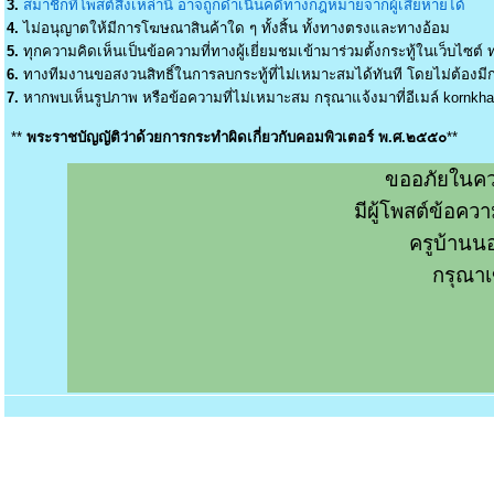
3.
สมาชิกที่โพสต์สิ่งเหล่านี้ อาจถูกดำเนินคดีทางกฎหมายจากผู้เสียหายได้
4.
ไม่อนุญาตให้มีการโฆษณาสินค้าใด ๆ ทั้งสิ้น ทั้งทางตรงและทางอ้อม
5.
ทุกความคิดเห็นเป็นข้อความที่ทางผู้เยี่ยมชมเข้ามาร่วมตั้งกระทู้ในเว็บไซต์ ท
6.
ทางทีมงานขอสงวนสิทธิ์ในการลบกระทู้ที่ไม่เหมาะสมได้ทันที โดยไม่ต้องมีกา
7.
หากพบเห็นรูปภาพ หรือข้อความที่ไม่เหมาะสม กรุณาแจ้งมาที่อีเมล์
kornkh
**
พระราชบัญญัติว่าด้วยการกระทำผิดเกี่ยวกับคอมพิวเตอร์ พ.ศ.๒๕๕๐
**
ขออภัยในคว
มีผู้โพสต์ข้อค
ครูบ้านน
กรุณาเ