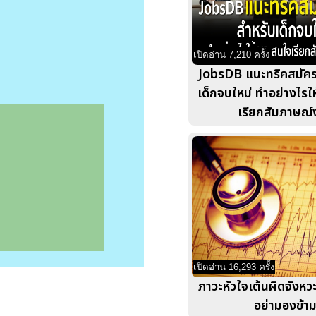
เปิดอ่าน 7,210 ครั้ง
JobsDB แนะทริคสมัค
เด็กจบใหม่ ทำอย่างไรใ
เรียกสัมภาษณ์
เปิดอ่าน 16,293 ครั้ง
ภาวะหัวใจเต้นผิดจังหวะ
อย่ามองข้า