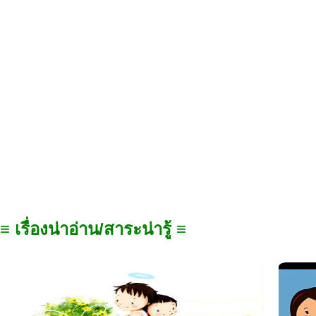
≡ เรื่องน่าอ่าน/สาระน่ารู้ ≡