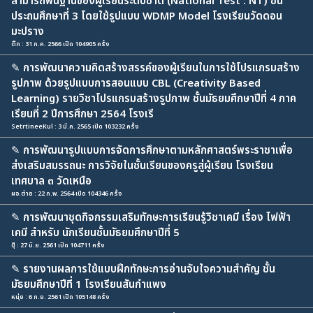
สามารถพื้นฐานของผู้เรียนระดับชาติ (National Test : NT) ชั้น
ประถมศึกษาที่ 3 โดยใช้รูปแบบ WDMP Model โรงเรียนวัดดอน
มะปราง
ติ๊ก : 31 ก.ค. 2566 เปิด 104905 ครั้ง
✎
การพัฒนาความคิดสร้างสรรค์ของผู้เรียนในการใช้โปรแกรมสร้าง
รูปภาพ ด้วยรูปแบบการสอนแบบ CBL (Creativity Based
Learning) รายวิชาโปรแกรมสร้างรูปภาพ ชั้นมัธยมศึกษาปีที่ 4 ภาค
เรียนที่ 2 ปีการศึกษา 2564 โรงเรี
SetrtineeKul : 3 มี.ค. 2565 เปิด 103232 ครั้ง
✎
การพัฒนารูปแบบการจัดการศึกษาตามหลักศาสตร์พระราชาเพื่อ
ส่งเสริมสมรรถนะ การวิจัยในชั้นเรียนของครูสู่ผู้เรียน โรงเรียน
เทศบาล ๓ วัดเหนือ
ผอ.ต่าย : 22 ก.พ. 2564 เปิด 104346 ครั้ง
✎
การพัฒนาชุดกิจกรรมเสริมทักษะการเรียนรู้วิชาเคมี เรื่อง ไฟฟ้า
เคมี สำหรับ นักเรียนชั้นมัธยมศึกษาปีที่ 5
ปุ๊ : 27 มิ.ย. 2561 เปิด 104711 ครั้ง
✎
รายงานผลการใช้แบบฝึกทักษะการอ่านจับใจความสำคัญ ชั้น
มัธยมศึกษาปีที่ 1 โรงเรียนสันกำแพง
หนุ่ย : 6 ก.ย. 2561 เปิด 105148 ครั้ง