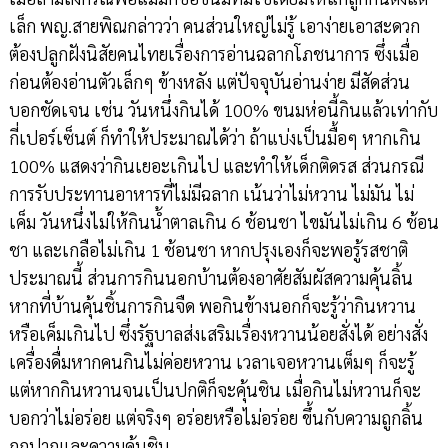
เล็ก พญ.สายพิณกล่าวว่า คนส่วนใหญ่ไม่รู้ เอาง่ายเอาสะดวก
ต้องปลูกฝังนิสัยคนไทยเรื่องการอ่านฉลากโภชนาการ ซึ่งเมื่อ
ก่อนต้องอ่านตัวเล็กๆ ข้างหลัง แต่ปัจจุบันอ่านง่าย มีสัดส่วน
บอกชัดเจน เช่น วันหนึ่งกินได้ 100% ขนมห่อนี้กินแล้วเท่ากับ
กี่เปอร์เซ็นต์ ก็ทำให้ประมาณได้ว่า ถ้าแบ่งเป็นมื้อๆ หากเกิน
100% แสดงว่ากินเยอะเกินไป และทำให้เด็กติดรส ส่วนกรณี
การรับประทานอาหารที่ไม่มีฉลาก เน้นว่าไม่หวาน ไม่มัน ไม่
เค็ม วันหนึ่งไม่ให้กินน้ำตาลเกิน 6 ช้อนชา ไขมันไม่เกิน 6 ช้อน
ชา และเกลือไม่เกิน 1 ช้อนชา หากปรุงเองก็จะพอรู้รสชาติ
ประมาณนี้ ส่วนการกินนอกบ้านต้องอาศัยสัมผัสความคุ้นลิ้น
หากที่บ้านคุ้นชิ้นการกินจืด พอกินข้างนอกก็จะรู้ว่ากินหวาน
หรือเค็มเกินไป ซึ่งรัฐบาลส่งเสริมเรื่องหวานน้อยสั่งได้ อย่างสั่ง
เครื่องดื่มหากคนกินไม่ค่อยหวาน เวลาเจอหวานเต็มๆ ก็จะรู้
แต่หากกินหวานจนเป็นปกติก็จะคุ้นชิน เมื่อกินไม่หวานก็จะ
บอกว่าไม่อร่อย แต่จริงๆ อร่อยหรือไม่อร่อย ขึ้นกับความถูกลิ้น
ถูกปากและความคุ้นชิน