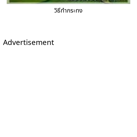
วิธีทำกระทง
Advertisement