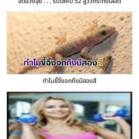
จัดฮวงจุ้ย . . . รับโชคปี 52 สู้วัวกระทิงเลือด
ทำไมขี้จิ้งจกถึงมีสองสี