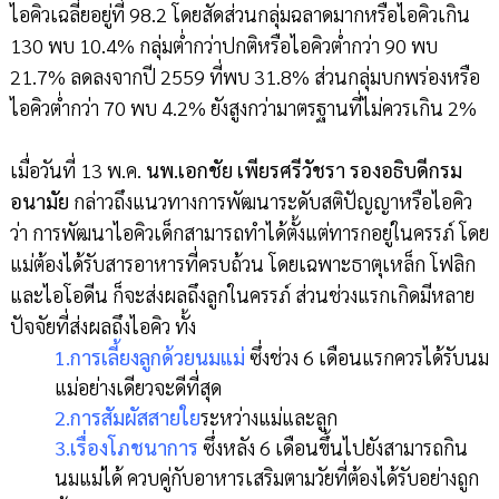
ไอคิวเฉลี่ยอยู่ที่ 98.2 โดยสัดส่วนกลุ่มฉลาดมากหรือไอคิวเกิน
130 พบ 10.4% กลุ่มต่ำกว่าปกติหรือไอคิวต่ำกว่า 90 พบ
21.7% ลดลงจากปี 2559 ที่พบ 31.8% ส่วนกลุ่มบกพร่องหรือ
ไอคิวต่ำกว่า 70 พบ 4.2% ยังสูงกว่ามาตรฐานที่ไม่ควรเกิน 2%
เมื่อวันที่ 13 พ.ค.
นพ.เอกชัย เพียรศรีวัชรา รองอธิบดีกรม
อนามัย
กล่าวถึงแนวทางการพัฒนาระดับสติปัญญาหรือไอคิว
ว่า การพัฒนาไอคิวเด็กสามารถทำได้ตั้งแต่ทารกอยู่ในครรภ์ โดย
แม่ต้องได้รับสารอาหารที่ครบถ้วน โดยเฉพาะธาตุเหล็ก โฟลิก
และไอโอดีน ก็จะส่งผลถึงลูกในครรภ์ ส่วนช่วงแรกเกิดมีหลาย
ปัจจัยที่ส่งผลถึงไอคิว ทั้ง
1.การเลี้ยงลูกด้วยนมแม่
ซึ่งช่วง 6 เดือนแรกควรได้รับนม
แม่อย่างเดียวจะดีที่สุด
2.การสัมผัสสายใย
ระหว่างแม่และลูก
3.เรื่องโภชนาการ
ซึ่งหลัง 6 เดือนขึ้นไปยังสามารถกิน
นมแม่ได้ ควบคู่กับอาหารเสริมตามวัยที่ต้องได้รับอย่างถูก