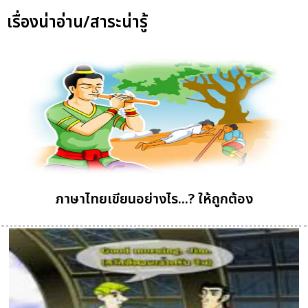
เรื่องน่าอ่าน/สาระน่ารู้
ภาษาไทยเขียนอย่างไร...? ให้ถูกต้อง