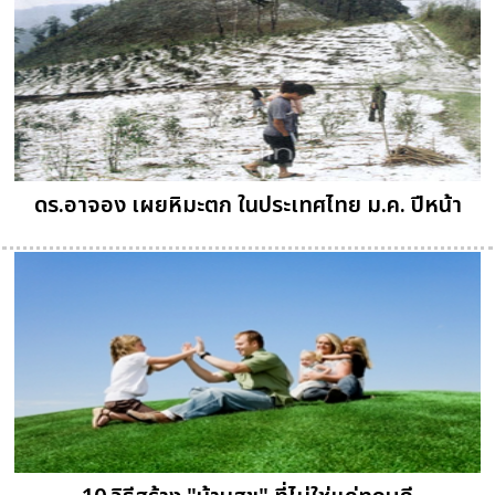
ดร.อาจอง เผยหิมะตก ในประเทศไทย ม.ค. ปีหน้า