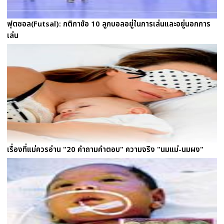
ฟุตซอล(Futsal): กติกาข้อ 10 ลูกบอลอยู่ในการเล่นและอยู่นอกการ
เล่น
เรื่องที่แม่ควรอ่าน "20 คำถามคำตอบ" ความจริง "นมแม่-นมผง"