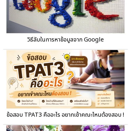
วิธีลับในการหาข้อมูลจาก Google
ข้อสอบ TPAT3 คืออะไร อยากเข้าคณะไหนต้องสอบ !