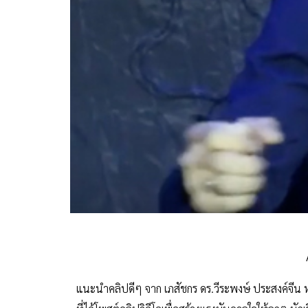
แนะนำคลิปดีๆ จาก เภสัชกร ดร.วีระพงษ์ ประสงค์จีน