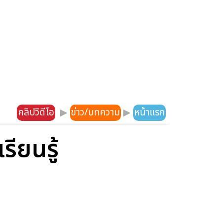
คลิปวิดีโอ
▶
ข่าว/บทความ
▶
หน้าแรก
ียนรู้