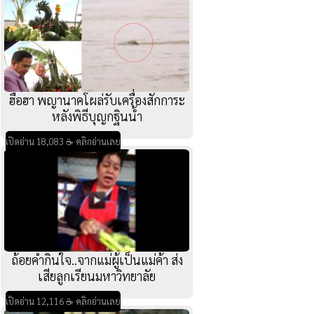
ฮือฮา พญานาคโผล่รับเครื่องสักการะ
หลังพิธีบุญกฐินน้ำ
เปิดอ่าน 18,083 ☕ คลิกอ่านเลย
ถ้อยคำกินใจ..จากแม่ผู้เป็นแม่ค้า ส่ง
เสียลูกเรียนมหาวิทยาลัย
เปิดอ่าน 12,116 ☕ คลิกอ่านเลย