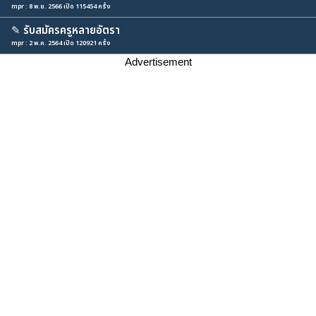
mpr : 8 พ.ย. 2566 เปิด 115454 ครั้ง
✎
รับสมัครครูหลายอัตรา
mpr : 2 พ.ค. 2564 เปิด 120921 ครั้ง
Advertisement