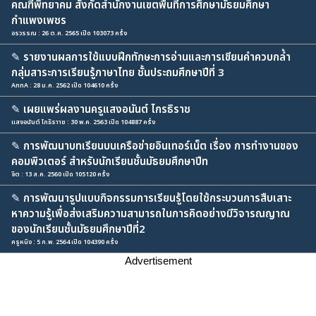
คณฑีพิทยาคม สังกัดสำนักงานเขตพื้นที่การศึกษามัธยมศึกษา
กำแพงเพชร
อรวรรณ : 26 ต.ค. 2565 เปิด 103073 ครั้ง
✎
รายงานผลการใช้แบบฝึกทักษะการอ่านและการเขียนคำควบกล้ำ
กลุ่มสาระการเรียนรู้ภาษาไทย ชั้นประถมศึกษาปีที่ 3
AnnA : 28 ม.ค. 2562 เปิด 104610 ครั้ง
✎
เผยแพร่ผลงานครูแสงอนันต์ ไกรธิราช
แสงอนันต์ ไกธิราาช : 30 พ.ค. 2563 เปิด 104887 ครั้ง
✎
การพัฒนาบทเรียนบนเครือข่ายอินเทอร์เน็ต เรื่อง การทำงานของ
คอมพิวเตอร์ สำหรับนักเรียนชั้นมัธยมศึกษาปีท
จิต : 13 ส.ค. 2560 เปิด 105120 ครั้ง
✎
การพัฒนารูปแบบกิจกรรมการเรียนรู้โดยใช้กระบวนการสืบเสาะ
หาความรู้เพื่อส่งเสริมความสามารถในการคิดอย่างมีวิจารณญาณ
ของนักเรียนชั้นมัธยมศึกษาปีที่2
ครูหนิง : 5 ก.พ. 2564 เปิด 104390 ครั้ง
Advertisement