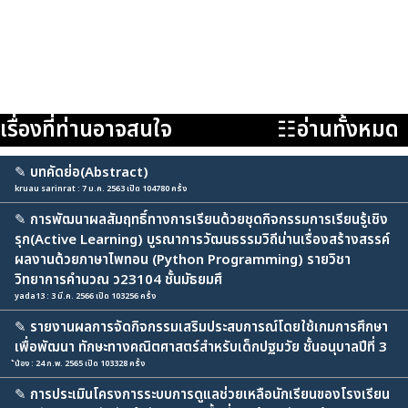
เรื่องที่ท่านอาจสนใจ
☷อ่านทั้งหมด
✎
บทคัดย่อ(Abstract)
kruau sarinrat : 7 ม.ค. 2563 เปิด 104780 ครั้ง
✎
การพัฒนาผลสัมฤทธิ์ทางการเรียนด้วยชุดกิจกรรมการเรียนรู้เชิง
รุก(Active Learning) บูรณาการวัฒนธรรมวิถีน่านเรื่องสร้างสรรค์
ผลงานด้วยภาษาไพทอน (Python Programming) รายวิชา
วิทยาการคำนวณ ว23104 ชั้นมัธยมศึ
yada13 : 3 มี.ค. 2566 เปิด 103256 ครั้ง
✎
รายงานผลการจัดกิจกรรมเสริมประสบการณ์โดยใช้เกมการศึกษา
เพื่อพัฒนา ทักษะทางคณิตศาสตร์สำหรับเด็กปฐมวัย ชั้นอนุบาลปีที่ 3
้น้อง : 24 ก.พ. 2565 เปิด 103328 ครั้ง
✎
การประเมินโครงการระบบการดูแลช่วยเหลือนักเรียนของโรงเรียน