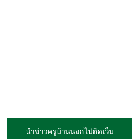
นำข่าวครูบ้านนอกไปติดเว็บ