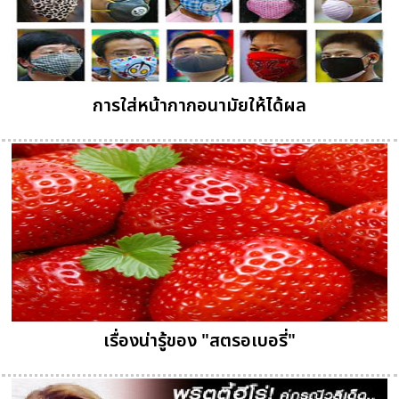
การใส่หน้ากากอนามัยให้ได้ผล
เรื่องน่ารู้ของ "สตรอเบอรี่"