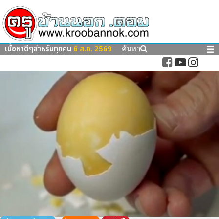
เนื้อหาดีๆสำหรับทุกคน
6 ส.ค. 2569
☰
ค้นหา