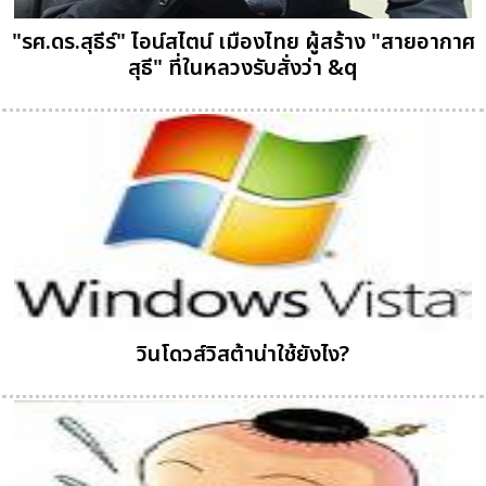
"รศ.ดร.สุธีร์" ไอน์สไตน์ เมืองไทย ผู้สร้าง "สายอากาศ
สุธี" ที่ในหลวงรับสั่งว่า &q
วินโดวส์วิสต้าน่าใช้ยังไง?