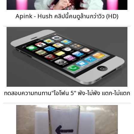
Apink - Hush คลิปนี้คนดูล้านกว่าวิว (HD)
ทดสอบความทนทาน"ไอโฟน 5" พัง-ไม่พัง แตก-ไม่แตก