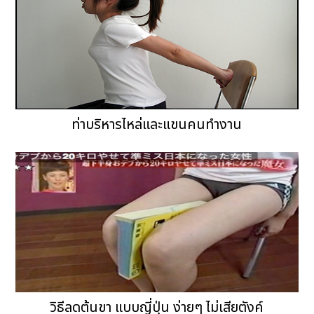
ท่าบริหารไหล่และแขนคนทำงาน
วิธีลดต้นขา แบบญี่ปุ่น ง่ายๆ ไม่เสียตังค์