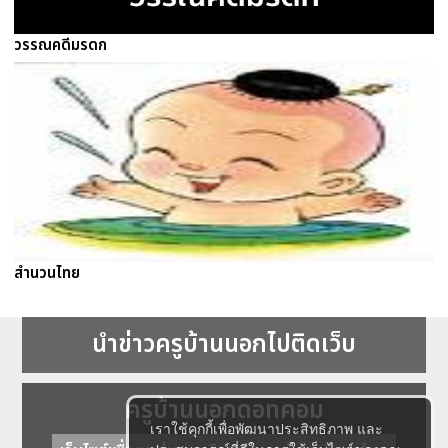
วรรณคดีมรดก
สำนวนไทย
นำข่าวครูบ้านนอกไปติดเว็บ
ครูบ้านนอกดอทคอม
เราใช้คุกกี้เพื่อพัฒนาประสิทธิภาพ และ