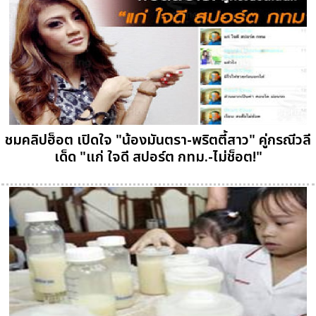
ชมคลิปฮ็อต เปิดใจ "น้องมันตรา-พริตตี้สาว" คู่กรณีวลี
เด็ด "แก่ ใจดี สปอร์ต กทม.-ไม่ช็อต!"