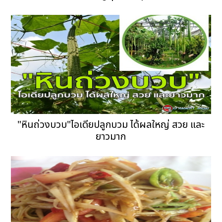
"หินถ่วงบวบ"ไอเดียปลูกบวม ได้ผลใหญ่ สวย และ
ยาวมาก