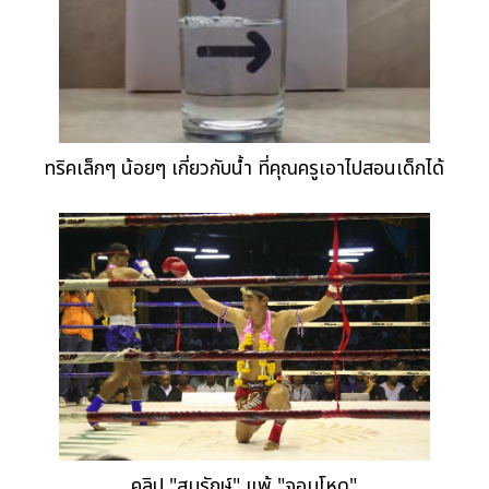
ทริคเล็กๆ น้อยๆ เกี่ยวกับน้ำ ที่คุณครูเอาไปสอนเด็กได้
คลิป "สมรักษ์" แพ้ "จอมโหด"