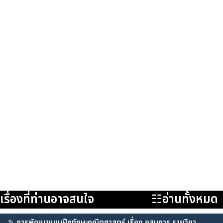
เรื่องที่ท่านอาจสนใจ
☷อ่านทั้งหมด
✎
การพัฒนาแบบฝึกทักษะคณิตศาสตร์ เรื่อง อสมการ รายวิชา