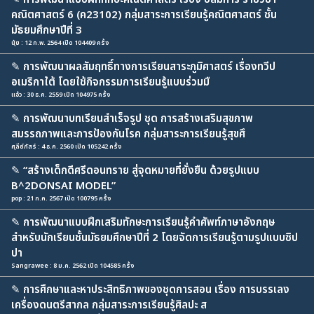
คณิตศาสตร์ 6 (ค23102) กลุ่มสาระการเรียนรู้คณิตศาสตร์ ชั้น
มัธยมศึกษาปีที่ 3
นุ้ย : 12 ก.พ. 2564 เปิด 104409 ครั้ง
✎
การพัฒนาผลสัมฤทธิ์ทางการเรียนสาระภูมิศาสตร์ เรื่องทวีป
อเมริกาใต้ โดยใช้กิจกรรมการเรียนรู้แบบร่วมมื
แอ๋ว : 30 ธ.ค. 2559 เปิด 104975 ครั้ง
✎
การพัฒนาบทเรียนสำเร็จรูป ชุด การสร้างเสริมสุขภาพ
สมรรถภาพและการป้องกันโรค กลุ่มสาระการเรียนรู้สุขศึ
ศุลีย์ภัสร์ : 4 ธ.ค. 2560 เปิด 105242 ครั้ง
✎
“สร้างเด็กดีศรีดอนทราย สู่จุดหมายที่ยั่งยืน ด้วยรูปแบบ
B^2DONSAI MODEL”
pop : 21 ก.ค. 2567 เปิด 100795 ครั้ง
✎
การพัฒนาแบบฝึกเสริมทักษะการเรียนรู้คำศัพท์ภาษาอังกฤษ
สำหรับนักเรียนชั้นมัธยมศึกษาปีที่ 2 โดยจัดการเรียนรู้ตามรูปแบบซิป
ปา
Sangrawee : 8 ม.ค. 2562 เปิด 104585 ครั้ง
✎
การศึกษาและหาประสิทธิภาพของชุดการสอน เรื่อง การบรรเลง
เครื่องดนตรีสากล กลุ่มสาระการเรียนรู้ศิลปะ ส