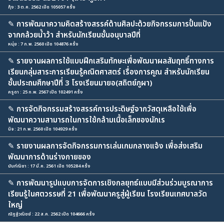
กุ้ง : 3 ต.ค. 2562 เปิด 105057 ครั้ง
✎
การพัฒนาความคิดสร้างสรรค์ด้านศิลปะด้วยกิจกรรมการปั้นแป้ง
จากกล้วยน้ำว้า สำหรับนักเรียนชั้นอนุบาลปีที่
หนุ่ย : 7 ก.พ. 2560 เปิด 104876 ครั้ง
✎
รายงานผลการใช้แบบฝึกเสริมทักษะเพื่อพัฒนาผลสัมฤทธิ์ทางการ
เรียนกลุ่มสาระการเรียนรู้คณิตศาสตร์ เรื่องการคูณ สำหรับนักเรียน
ชั้นประถมศึกษาปีที่ 3 โรงเรียนมายอ(สถิตย์ภูผา)
ครูดา : 25 ก.พ. 2567 เปิด 102491 ครั้ง
✎
การจัดกิจกรรมสร้างสรรค์การประดิษฐ์จากวัสดุเหลือใช้เพื่อ
พัฒนาความสามารถในการใช้กล้ามเนื้อเล็กของนักเร
นิจ : 21 ก.พ. 2560 เปิด 104929 ครั้ง
✎
รายงานผลการจัดกิจกรรมการเล่นเกมกลางแจ้ง เพื่อส่งเสริม
พัฒนาการด้านร่างกายของ
นันท์ณิชา : 17 มี.ค. 2561 เปิด 105284 ครั้ง
✎
การพัฒนารูปแบบการจัดการเชิงกลยุทธ์แบบมีส่วนร่วมบูรณาการ
เรียนรู้ในศตวรรษที่ 21 เพื่อพัฒนาครูสู่ผู้เรียน โรงเรียนเทศบาลวัด
ใหญ่
ณัฏฐ์วณิชย์ : 22 ส.ค. 2562 เปิด 104666 ครั้ง