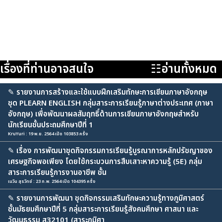
เรื่องที่ท่านอาจสนใจ
☷อ่านทั้งหมด
✎
รายงานการสร้างและใช้แบบฝึกเสริมทักษะการเขียนภาษาอังกฤษ
ชุด PLEARN ENGLISH กลุ่มสาระการเรียนรู้ภาษาต่างประเทศ (ภาษา
อังกฤษ) เพื่อพัฒนาผลสัมฤทธิ์ด้านการเขียนภาษาอังกฤษสำหรับ
นักเรียนชั้นประถมศึกษาปีที่ 1
KruYuri : 19 พ.ย. 2564 เปิด 103853 ครั้ง
✎
เรื่อง การพัฒนาชุดกิจกรรมการเรียนรู้บูรณาการหลักปรัชญาของ
เศรษฐกิจพอเพียง โดยใช้กระบวนการสืบเสาะหาความรู้ (5E) กลุ่ม
สาระการเรียนรู้การงานอาชีพ ชั้น
เนวิน สุรวิทย์ : 23 ก.พ. 2564 เปิด 104395 ครั้ง
✎
รายงานการพัฒนา ชุดกิจกรรมเสริมทักษะความรู้ทางภูมิศาสตร์
ชั้นมัธยมศึกษาปีที่ 5 กลุ่มสาระการเรียนรู้สังคมศึกษา ศาสนา และ
วัฒนธรรม ส32101 (สาระภูมิศา